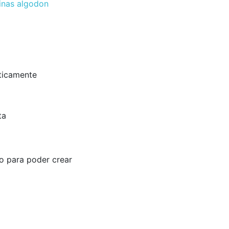
inas algodon
áticamente
ta
ro para poder crear