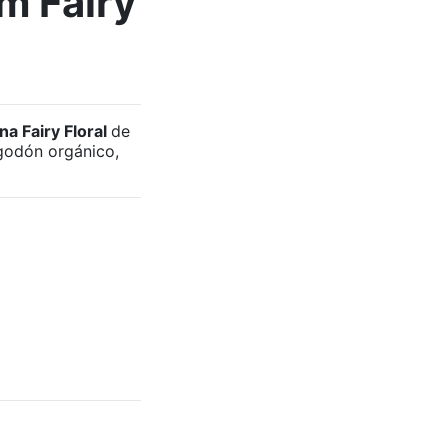
m Fairy
na Fairy Floral
de
godón orgánico,