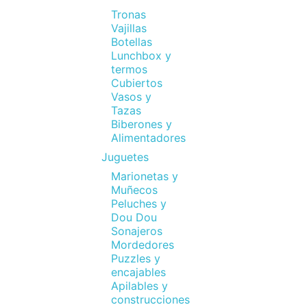
Tronas
Vajillas
Botellas
Lunchbox y
termos
Cubiertos
Vasos y
Tazas
Biberones y
Alimentadores
Juguetes
Marionetas y
Muñecos
Peluches y
Dou Dou
Sonajeros
Mordedores
Este
Puzzles y
serv
encajables
medi
Apilables y
cons
construcciones