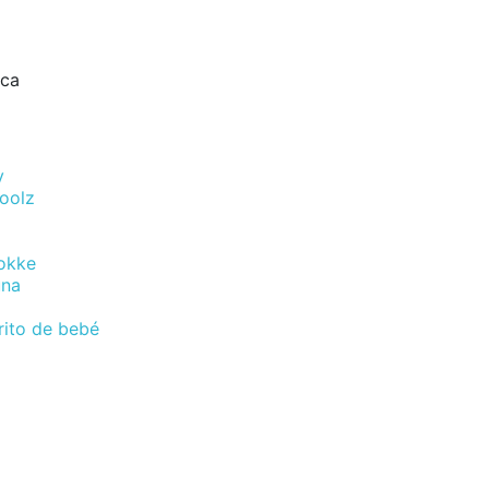
rca
y
Joolz
okke
una
rito de bebé