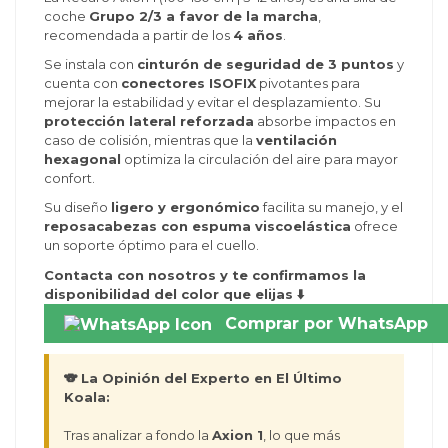
coche
Grupo 2/3 a favor de la marcha
,
recomendada a partir de los
4 años
.
Se instala con
cinturón de seguridad de 3 puntos
y
cuenta con
conectores ISOFIX
pivotantes para
(2 reseñas)
mejorar la estabilidad y evitar el desplazamiento. Su
protección lateral reforzada
absorbe impactos en
caso de colisión, mientras que la
ventilación
hexagonal
optimiza la circulación del aire para mayor
confort.
Su diseño
ligero y ergonómico
facilita su manejo, y el
reposacabezas con espuma viscoelástica
ofrece
un soporte óptimo para el cuello.
Contacta con nosotros y te confirmamos la
disponibilidad del color que elijas ⬇️
Comprar por WhatsApp
🐨 La Opinión del Experto en El Último
Koala:
Tras analizar a fondo la
Axion 1
, lo que más