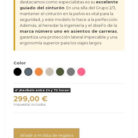
destacamos como especialistas es su
excelente
guiado del cinturón
. En una silla del Grupo 2/3,
mantener el cinturón en la pelvis es vital para la
seguridad, y este modelo lo hace a la perfección.
Además, al heredar la ingeniería y el diseño de la
marca número uno en asientos de carreras
,
garantiza una protección lateral impecable y una
ergonomía superior para los viajes largos.
Color
Fresh Black
Gallant Grey
Vibrant Orange
Elegant Beige
Epic Green
Happy Grey
Wow Pink
¡Recíbelo entre 24 y 72 horas!
299,00 €
Impuestos incluidos
Añadir a mi lista de regalos