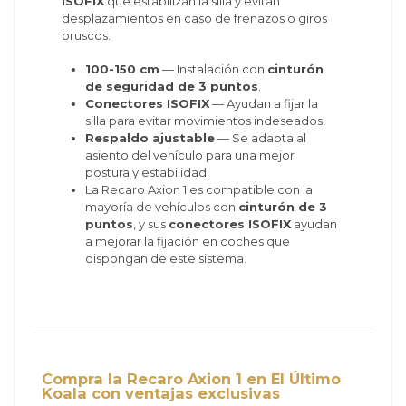
ISOFIX
que estabilizan la silla y evitan
desplazamientos en caso de frenazos o giros
bruscos.
100-150 cm
— Instalación con
cinturón
de seguridad de 3 puntos
.
Conectores ISOFIX
— Ayudan a fijar la
silla para evitar movimientos indeseados.
Respaldo ajustable
— Se adapta al
asiento del vehículo para una mejor
postura y estabilidad.
La Recaro Axion 1 es compatible con la
mayoría de vehículos con
cinturón de 3
puntos
, y sus
conectores ISOFIX
ayudan
a mejorar la fijación en coches que
dispongan de este sistema.
Compra la Recaro Axion 1 en El Último
Koala con ventajas exclusivas