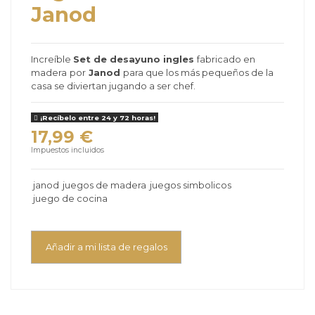
Janod
Increíble
Set de desayuno ingles
fabricado en
madera
por
Janod
para que los más pequeños de la
casa se diviertan jugando a ser chef.
¡Recíbelo entre 24 y 72 horas!
17,99 €
Impuestos incluidos
janod
juegos de madera
juegos simbolicos
juego de cocina
Añadir a mi lista de regalos