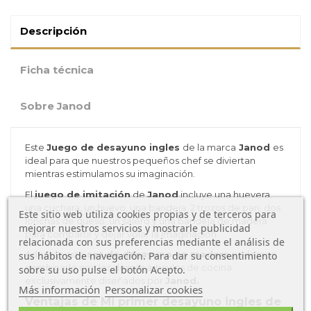
Descripción
Ficha técnica
Sobre Janod
Este
Juego de desayuno ingles
de la marca
Janod
es
ideal para que nuestros pequeños chef se diviertan
mientras estimulamos su imaginación.
El
juego de imitación
de
Janod
incluye una huevera,
una cuchara, un huevo, una bandeja, 2 trozos de pan, dos
Este sitio web utiliza cookies propias y de terceros para
lonchas de queso, un salero y una bandeja de madera
mejorar nuestros servicios y mostrarle publicidad
para compartir y dejar volar la imaginación.
relacionada con sus preferencias mediante el análisis de
Además este
set de desayuno en madera
podemos
sus hábitos de navegación. Para dar su consentimiento
combinarlo con los demás articulos de cocina
sobre su uso pulse el botón Acepto.
exclusivamente diseñados por
Janod.
Más información
Personalizar cookies
Ventajas de Mi primer desayuno ingles de