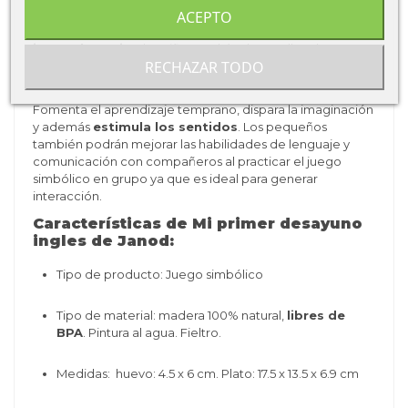
Janod
:
ACEPTO
Mientras simulan ser los mejores cocineros con este
juego de cocina
los niños podrán desarrollar el
RECHAZAR TODO
pensamiento creativo, las
habilidades motoras
finas, la
coordinación mano-ojo y más.
Fomenta el aprendizaje temprano, dispara la imaginación
y además
estimula los sentidos
. Los pequeños
también podrán mejorar las habilidades de lenguaje y
comunicación con compañeros al practicar el juego
simbólico en grupo ya que es ideal para generar
interacción.
Características de Mi primer desayuno
ingles de Janod
:
Tipo de producto: Juego simbólico
Tipo de material: madera 100% natural,
libres de
BPA
. Pintura al agua. Fieltro.
Medidas: huevo: 4.5 x 6 cm. Plato: 17.5 x 13.5 x 6.9 cm