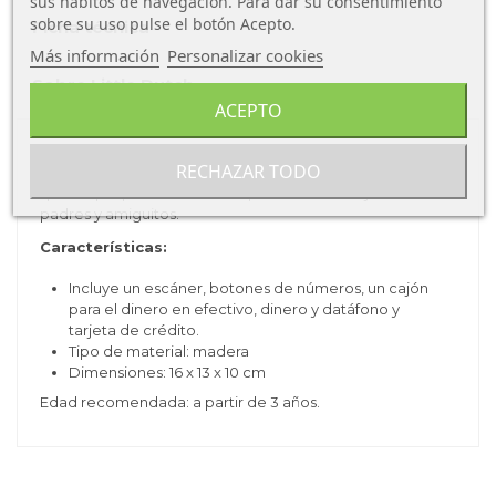
sus hábitos de navegación. Para dar su consentimiento
sobre su uso pulse el botón Acepto.
Ficha técnica
Más información
Personalizar cookies
Sobre Little Dutch
ACEPTO
La Caja Registradora con escáner color menta de la
RECHAZAR TODO
marca Little Dutch es un hermoso juego simbólico con el
que los pequeños de la casa podrán disfrutar junto a sus
padres y amiguitos.
Características:
Incluye un escáner, botones de números, un cajón
para el dinero en efectivo, dinero y datáfono y
tarjeta de crédito.
Tipo de material: madera
Dimensiones:
16 x 13 x 10 cm
Edad recomendada: a partir de 3 años.