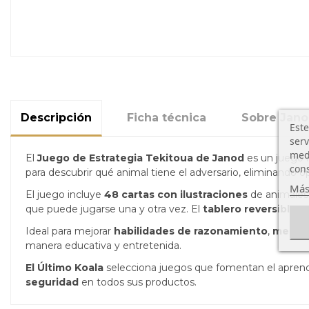
Descripción
Ficha técnica
Sobre Jan
Este
serv
medi
El
Juego de Estrategia Tekitoua de Janod
es un juego i
cons
para descubrir qué animal tiene el adversario, eliminando op
Más
El juego incluye
48 cartas con ilustraciones
de animales
que puede jugarse una y otra vez. El
tablero reversible
pe
Ideal para mejorar
habilidades de razonamiento
,
memor
manera educativa y entretenida.
El Último Koala
selecciona juegos que fomentan el aprendi
seguridad
en todos sus productos.