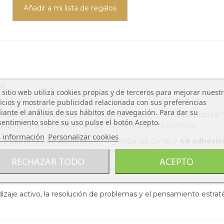
Añadir a mi lista de regalos
od
 sitio web utiliza cookies propias y de terceros para mejorar nuest
icios y mostrarle publicidad relacionada con sus preferencias
ante el análisis de sus hábitos de navegación. Para dar su
nteractivo y educativo para 2 jugadores que recuerda al popular
entimiento sobre su uso pulse el botón Acepto.
ciones una tras otra, hasta dar con la respuesta correcta.
 información
Personalizar cookies
,
2 soportes de madera
para organizar las cartas y
48 adhesivo
rmite variar las preguntas y hacer cada partida única.
RECHAZAR TODO
ACEPTO
ia
y
comunicación
en niños a partir de 4 años, el
Tekitoua
ofre
zaje activo, la resolución de problemas y el pensamiento estra