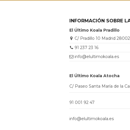
INFORMACIÓN SOBRE LA
El Último Koala Pradillo
C/ Pradillo 10 Madrid 2800
91 237 23 16
info@elultimokoala.es
El Último Koala Atocha
C/ Paseo Santa María de la C
91 001 92 47
info@elultimokoala.es