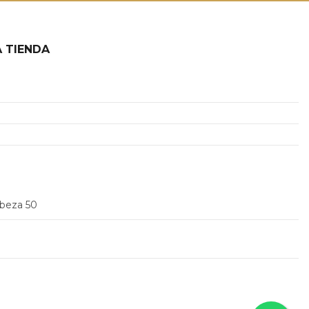
 TIENDA
2
abeza 50