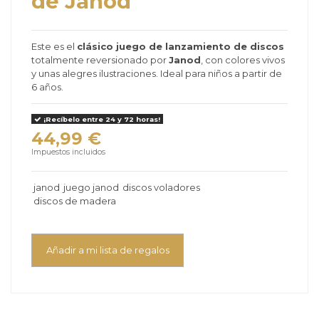
de Janod
Este es el
clásico juego de lanzamiento de discos
totalmente reversionado por
Janod
, con colores vivos
y unas alegres ilustraciones. Ideal para niños a partir de
6 años.
¡Recíbelo entre 24 y 72 horas!
44,99 €
Impuestos incluidos
janod
juego janod
discos voladores
discos de madera
Añadir a mi lista de regalos