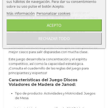
sus hábitos de navegación. Para dar su consentimiento
Nivel 1:
cada jugador debe acumular el mayor
número de puntos en 10 tiradas.
sobre su uso pulse el botón Acepto.
Más información
Personalizar cookies
Nivel 2:
el jugador tira los dados, que indican el
número de puntos que debe alcanzar en un número
mínimo de lanzamientos. Para ser el mejor, hay que
ACEPTO
apuntar bien, evitar las trampas y lograr el
superlanzamiento dando en el tragaluz para
conseguir los tan deseados 100 puntos.
RECHAZAR TODO
¡Además tiene un estilo precioso! Madera natural,
coloridas ilustraciones y unas fichas que se han puesto su
mejor casco para salir disparadas con mucha clase.
Este juego desarrolla la concentración y el espíritu
competitivo, así como la capacidad estratégica.
¡Consulta el cuadernillo de las reglas del juego para
principiantes y expertos!
Características del Juego Discos
Voladores de Madera de Janod:
Tipo de producto: Actividades y Motricidad. Juegos
de Mesa.