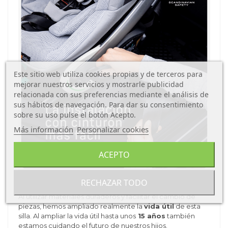
Este sitio web utiliza cookies propias y de terceros para
mejorar nuestros servicios y mostrarle publicidad
relacionada con sus preferencias mediante el análisis de
sus hábitos de navegación. Para dar su consentimiento
sobre su uso pulse el botón Acepto.
Más información
Personalizar cookies
ACEPTO
RECHAZAR TODO
La silla que se preocupa por el futuro
Al utilizar materiales duraderos y facilitar el cambio de
piezas, hemos ampliado realmente la
vida útil
de esta
silla. Al ampliar la vida útil hasta unos
15 años
también
estamos cuidando el futuro de nuestros hijos.