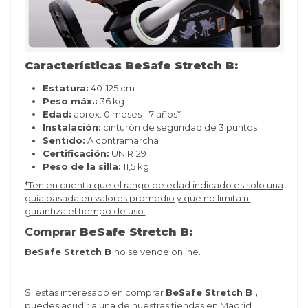
Características BeSafe Stretch B:
Estatura:
40-125 cm
Peso máx.:
36 kg
Edad:
aprox. 0 meses - 7 años*
Instalación:
cinturón de seguridad de 3 puntos
Sentido:
A contramarcha
Certificación:
UN R129
Peso de la silla:
11,5 kg
*Ten en cuenta que el rango de edad indicado es solo una
guía basada en valores promedio y que no limita ni
garantiza el tiempo de uso.
Comprar
BeSafe Stretch B:
BeSafe Stretch B
no se vende online.
Si estas interesado en comprar
BeSafe Stretch B ,
puedes acudir a una de nuestras tiendas en Madrid.