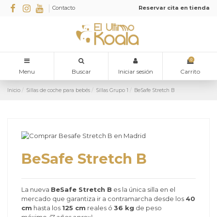
Contacto
Reservar cita en tienda
0
Menu
Buscar
Iniciar sesión
Carrito
Inicio
Sillas de coche para bebés
Sillas Grupo 1
BeSafe Stretch B
BeSafe Stretch B
La nueva
BeSafe Stretch B
es la única silla en el
mercado que garantiza ir a contramarcha desde los
40
cm
hasta los
125 cm
reales ó
36 kg
de peso