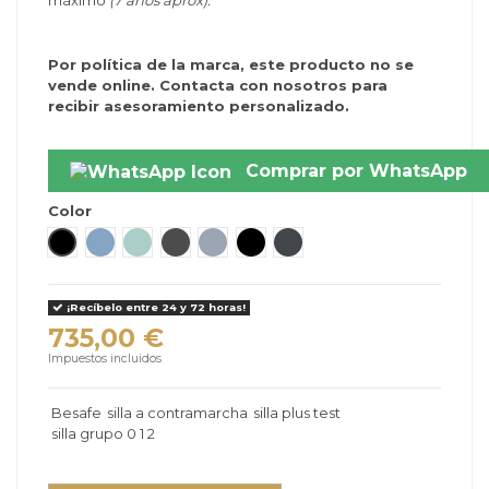
máximo
(7 años aprox).
Por política de la marca, este producto no se
vende online. Contacta con nosotros para
recibir asesoramiento personalizado.
Comprar por WhatsApp
Color
Fresh Black Cab
Cloud Melange
Sea Green Melange
Metallic Melange
Peak Mesh
Premium Car Interior
Anthracite Mesh
¡Recíbelo entre 24 y 72 horas!
735,00 €
Impuestos incluidos
Besafe
silla a contramarcha
silla plus test
silla grupo 0 1 2