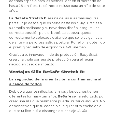
además espacio para las piernas líder en el mercado de
hasta 26 cm. Resulta cómodo incluso para un niño de siete
años.
La BeSafe Stretch B
es una de las sillas más seguras
para tu hijo desde que es bebé hasta los 36 kg. Gracias a
su amplio reclinado y su novedoso diseño, asegura una
correcta posición para el bebé. La cabeza, queda
correctamente colocada evitando que se le caiga hacia
delante y la peligrosa asfixia postural. Por ello ha obtenido
el prestigioso sello de ergonomía ARG alemán.
Gracias a su innovador nido de protección
Baby Shell
,
crea una triple barrera de protección para el recién
nacido en caso de impacto.
Ventajas Silla BeSafe Stretch B:
La seguridad de la orientación a contramarcha al
alcance de todos
Debido a que los niños, las familias y los coches tienen
diferentes formas y tamaños,
BeSafe
se ha esforzado por
crear una silla que realmente pueda utilizar cualquiera. No
dependes de que tu coche o cualquier otro coche en el
que se utilice la silla disponga del anclaje
ISOfix
.