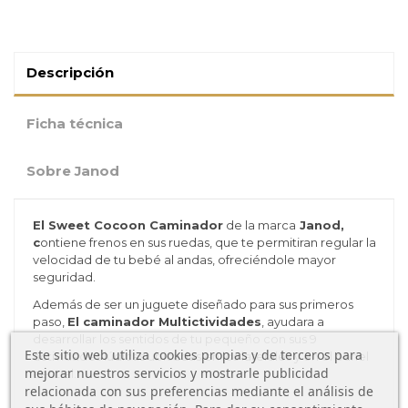
Descripción
Ficha técnica
Sobre Janod
El Sweet Cocoon Caminador
de la marca
Janod,
c
ontiene frenos en sus ruedas, que te permitiran regular la
velocidad de tu bebé al andas, ofreciéndole mayor
seguridad.
Además de ser un juguete diseñado para sus primeros
paso,
El caminador Multictividades
, ayudara a
desarrollar los sentidos de tu pequeño con sus 9
Este sitio web utiliza cookies propias y de terceros para
actividades lúdicas ubicadas en los laterales y en el panel
mejorar nuestros servicios y mostrarle publicidad
central.
relacionada con sus preferencias mediante el análisis de