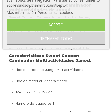
sus hábitos de navegación. Para dar su consentimiento
Ventajas Sweet Cocoon Caminador
sobre su uso pulse el botón Acepto.
Multiactividades de Janod.
Más información
Personalizar cookies
Sweet Cocoon Caminador multiactividades,
ayudará a que el niño desarrolle su motricidad fina,
ACEPTO
gracias a sus actividades, que incluyen instrumentos
musicales y formas con diferentes colores y texturas.
RECHAZAR TODO
También, gracias a su diseño de ruedas y freno, este
divertido juguete, le brindara seguridad en su andar,
estimulando así su rápido aprendizaje y estabilidad.
Características
Sweet Cocoon
Caminador Multiactividades Janod.
Tipo de producto: Juego Multiactividades
Tipo de material:
Madera, fieltro
Medidas: 34.5 x 37 x 47.5
Número de jugadores: 1