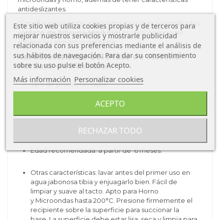
antideslizantes.
Con diferentes compartimientos interiores redondeados,
Este sitio web utiliza cookies propias y de terceros para
el
plato de Silicona Minikoioi
es ideal para poder
mejorar nuestros servicios y mostrarle publicidad
separar los alimentos del bebé.
relacionada con sus preferencias mediante el análisis de
sus hábitos de navegación. Para dar su consentimiento
Características del Plato
de Silicona
sobre su uso pulse el botón Acepto.
Portions de Minikoioi:
Más información
Personalizar cookies
Tipo de producto: Vajilla.
ACEPTO
Tipo de material: S
ilicona de grado alimenticio 100%.
Medida:
19 x 19 x 3,5 cm
RECHAZAR TODO
Edad recomendada: a partir de 6 meses.
Otras características: lavar antes del primer uso en
agua jabonosa tibia y enjuagarlo bien. Fácil de
limpiar y suave al tacto. A
pto para Horno
y
Microondas
hasta 200°C.
Presione firmemente el
recipiente sobre la superficie para succionar la
base.
La superficie debe estar lisa, seca y limpia para