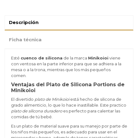
Descripción
Ficha técnica
Esté
cuenco de silicona
de la marca
Minikoioi
viene
con ventosa en la parte inferior para que se adhiera a la
mesa o a la trona, mientras que los más pequeños
comen.
Ventajas del Plato de Silicona Portions de
Minikoioi
El divertido
plato de Minikoioi
está hecho de silicona de
grado alimenticio, lo que lo hace inastillable. Este practico
plato de silicona duradero
es perfecto para calentar las
comidas de tú bebé.
Es un plato de material suave para su manejo por parte de
los niños más pequeños, es adecuado para usar en el
microondas y horno, además de tener características