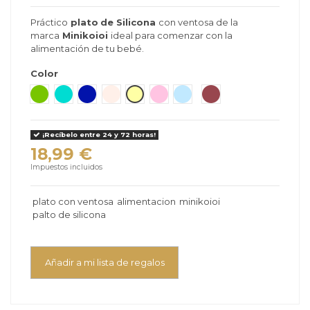
Práctico
plato
de Silicona
con ventosa de la
marca
Minikoioi
ideal para comenzar con la
alimentación de tu bebé.
Color
Gris Nacar
Verde
Verde mar
Azul Marino
Beige
Amarillo
Rosa
Azul Claro
Rosa Velvet
¡Recíbelo entre 24 y 72 horas!
18,99 €
Impuestos incluidos
plato con ventosa
alimentacion
minikoioi
palto de silicona
Añadir a mi lista de regalos