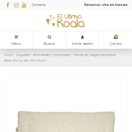
Contacto
Reservar cita en tienda
0
Menu
Buscar
Iniciar sesión
Carrito
Inicio
Juguetes
Actividades y motricidad
Manta de Juegos Reversible
Baby Bunny de Little Dutch