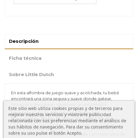
Descripción
Ficha técnica
Sobre Little Dutch
En esta alfombra de juego suave y acolchada, tu bebé
encontrará una zona segura y suave donde gatear,
moverse o descansar, ideal para recién nacidos.
Este sitio web utiliza cookies propias y de terceros para
Ventajas de la Manta de Juegos
mejorar nuestros servicios y mostrarle publicidad
Reversible Baby Bunny de Little Dutch
relacionada con sus preferencias mediante el análisis de
sus hábitos de navegación. Para dar su consentimiento
Con un adorable diseño de conejo, brinda confort y
sobre su uso pulse el botón Acepto.
seguridad durante el juego. Fabricada con materiales de