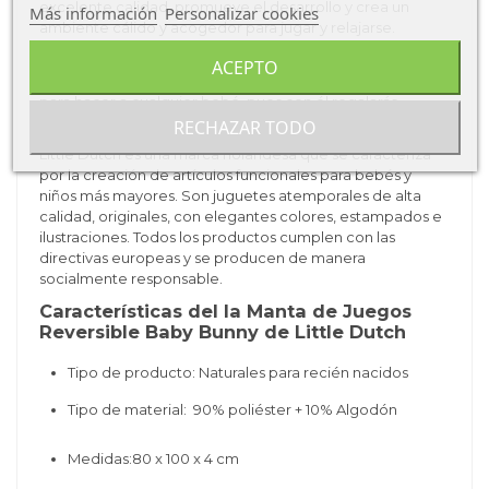
excelente calidad, promueve el desarrollo y crea un
Más información
Personalizar cookies
ambiente cálido y acogedor para jugar y relajarse.
¡Es un juguete perfecto para usar en el parque y para
ACEPTO
llevar contigo cuando viajas.! Además es el
regalo
ideal
para hacer a cualquier
bebé
, pues con él regalarás
momentos inolvidables.
RECHAZAR TODO
Little Dutch
es una marca holandesa que se caracteriza
por la creación de artículos funcionales para bebés y
niños más mayores. Son juguetes atemporales de alta
calidad, originales, con elegantes colores, estampados e
ilustraciones. Todos los productos cumplen con las
directivas europeas y se producen de manera
socialmente responsable.
Características del la Manta de Juegos
Reversible Baby Bunny de Little Dutch
Tipo de producto: Naturales para recién nacidos
Tipo de material:
90% poliéster + 10% Algodón
Medidas:
80 x 100 x 4 cm