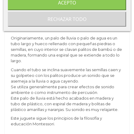
ACEPTO
Ficha técnica
RECHAZAR TODO
Sobre Djeco
Originariamente, un palo de lluvia o palo de agua es un
tubo largo y hueco rellenado con pequeñas piedras o
semillas, en cuyo interior se clavan palitos de bambú o de
madera, formando una espiral que se extiende a todo lo
largo.
Cuando el tubo se inclina suavemente las semillas caen y
su golpeteo con los palitos produce un sonido que se
asemeja a la lluvia o agua cayendo.
Se utiliza generalmente para crear efectos de sonido
ambiente o como instrumento de percusión.
Este palo de lluvia está hecho acabados en madera y
tubo de plástico, con espiral de madera y bolitas de
plástico amarillas y naranjas. Su sonido es muy relajante.
Este juguete sigue los principios de la filosofía y
educación Montessori.