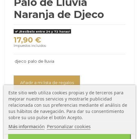
Palo de Lluvia
Naranja de Djeco
¡Recíbelo entre 24 y 72 horas!
17,90 €
Impuestos incluidos
djeco
palo de lluvia
Añadir a mi lista de regalos
Este sitio web utiliza cookies propias y de terceros para
mejorar nuestros servicios y mostrarle publicidad
relacionada con sus preferencias mediante el análisis de
sus hábitos de navegación. Para dar su consentimiento
sobre su uso pulse el botón Acepto.
Más información
Personalizar cookies
Descripción