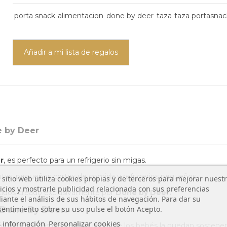
porta snack
alimentacion
done by deer
taza
taza portasnac
Añadir a mi lista de regalos
 by Deer
r
, es perfecto para un refrigerio sin migas.
rutas, pequeños cortes de comida y refrigerios pequeños.
 sitio web utiliza cookies propias y de terceros para mejorar nuest
icios y mostrarle publicidad relacionada con sus preferencias
tidos creado exclusivamente por
Done by Deer.
ante el análisis de sus hábitos de navegación. Para dar su
entimiento sobre su uso pulse el botón Acepto.
 Done By Deer:
 información
Personalizar cookies
cto para que los dedos pequeños de los bebés la puedan soste