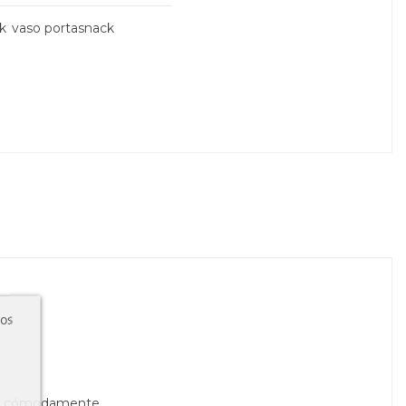
k
vaso portasnack
ros
ner cómodamente.