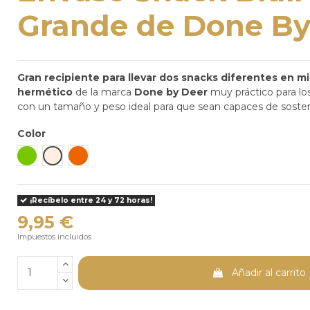
Grande de Done By
Gran recipiente para llevar dos snacks diferentes en 
hermético
de la marca
Done by Deer
muy práctico para lo
con un tamaño y peso ideal para que sean capaces de sos
Color
Verde
Arena
Papaya
¡Recíbelo entre 24 y 72 horas!
9,95 €
Impuestos incluidos
Añadir al carrito