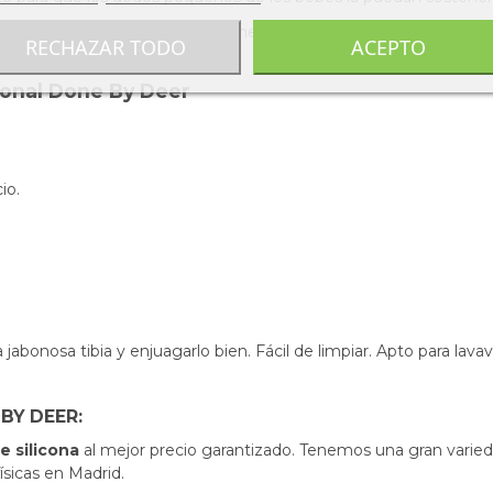
uso si la taza se vuelca mantiene el refrigerio dentro. Este enva
RECHAZAR TODO
ACEPTO
ional Done By Deer
io.
 jabonosa tibia y enjuagarlo bien. Fácil de limpiar. A
pto para lavav
BY DEER:
e silicona
al mejor precio garantizado. Tenemos una gran varied
ísicas en Madrid.