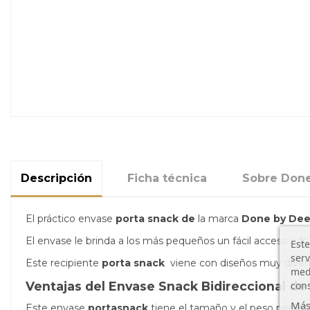
Descripción
Ficha técnica
Sobre Done
El práctico envase
porta snack
de
la marca
Done by Dee
El envase le brinda a los más pequeños un fácil acceso a f
Este
serv
Este recipiente
porta snack
viene con diseños muy diver
medi
cons
Ventajas del Envase Snack Bidireccional
de
Más
Este envase
portasnack
tiene el tamaño y el peso perfe