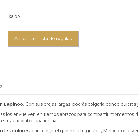
kaloo
Añadir a mi lista de regalos
o
ón Lapinoo.
Con sus orejas largas, podrás colgarla donde quieras
jitas los envuelven en tiernos abrazos para compartir momentos d
 su ya adorable apariencia.
entes colores
, para elegir el que más te guste. ¿Melocotón o v