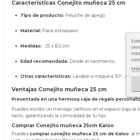
Características Conejito muñeca 25 cm
Tipo de producto:
Peluche de apego
Material:
Pana extrasuave
Este
Medidas:
25 x 8,5 cm
serv
medi
cons
Edad recomendada:
Desde el nacimiento
Más
Otras características:
Lavable a máquina 30º , sin sua
Ventajas Conejito muñeca 25 cm
Presentada en una hermosa caja de regalo personali
Puedes escribir un mensaje cariñoso en el espacio bajo la 
tacto, garantizando la comodidad de tu hijo.
Comprar Conejito muñeca 25cm Kaloo
Puedes
comprar conejito muñeca 25 cm
de Kaloo
al 