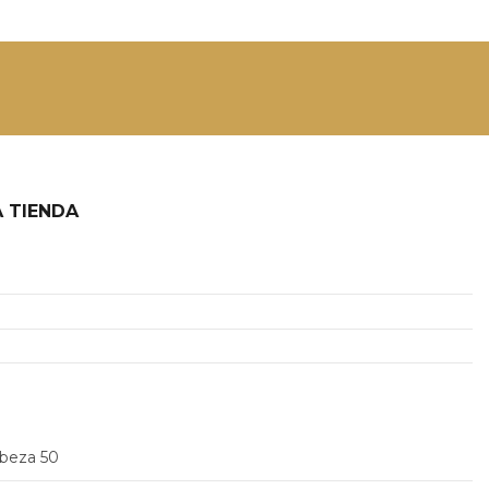
 TIENDA
2
abeza 50