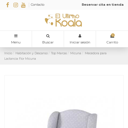
Contacto
Reservar cita en tienda
0
Menu
Buscar
Iniciar sesión
Carrito
Inicio
Habitación y Descanso
Top Marcas
Micuna
Mecedora para
Lactancia Flor Micuna