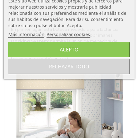
Este sitio web utiliza cookies propias y de terceros para
mejorar nuestros servicios y mostrarle publicidad
relacionada con sus preferencias mediante el análisis de
sus hábitos de navegación. Para dar su consentimiento
sobre su uso pulse el botón Acepto.
En primer lugar, esta butaca mecedora para lactancia
Más información
Personalizar cookies
lleva incorporado el sistema de anclaje por imanes
Docking System
: permite la unión de mecedora de
lactancia con una o dos moises balancín Nacelle,
ACEPTO
mediante un sencillo sistema de imanes, para que puedas
balancear a tu bebé junto a ti.
RECHAZAR TODO