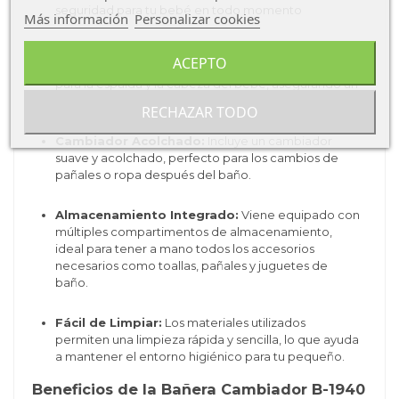
seguridad para tu bebé en todo momento
Más información
Personalizar cookies
Bañera Ergonómica:
La bañera tiene un diseño
ACEPTO
ergonómico que proporciona el soporte necesario
para la espalda y la cabeza del bebé, asegurando un
baño seguro y placentero.
RECHAZAR TODO
Cambiador Acolchado:
Incluye un cambiador
suave y acolchado, perfecto para los cambios de
pañales o ropa después del baño.
Almacenamiento Integrado:
Viene equipado con
múltiples compartimentos de almacenamiento,
ideal para tener a mano todos los accesorios
necesarios como toallas, pañales y juguetes de
baño.
Fácil de Limpiar:
Los materiales utilizados
permiten una limpieza rápida y sencilla, lo que ayuda
a mantener el entorno higiénico para tu pequeño.
Beneficios de la Bañera Cambiador B-1940