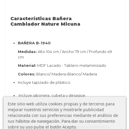
Características Bañera
Cambiador Nature Micuna
BAÑERA B-1940
Medidas:
Alto 104 cm / Ancho 79 cm / Profundo 49
cm
Material:
MDF Lacado - Tablero melaminizado
Colores:
Blanco/ Madera-Blanco/ Madera
Incluye tapizado de plástico.
Incluye jabonera, cubeta y desagüe.
Este sitio web utiliza cookies propias y de terceros para
Cajones con sistema Soft Closing
mejorar nuestros servicios y mostrarle publicidad
relacionada con sus preferencias mediante el análisis de
sus hábitos de navegación. Para dar su consentimiento
Estructura Robusta y Segura:
Construida con
sobre su uso pulse el botón Acepto.
materiales de alta calidad, garantiza estabilidad y