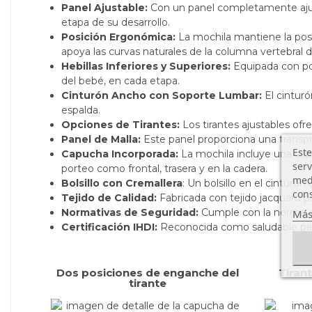
Panel Ajustable:
Con un panel completamente ajust
etapa de su desarrollo.
Posición Ergonómica:
La mochila mantiene la posic
apoya las curvas naturales de la columna vertebral 
Hebillas Inferiores y Superiores:
Equipada con pos
del bebé, en cada etapa.
Cinturón Ancho con Soporte Lumbar:
El cinturó
espalda.
Opciones de Tirantes:
Los tirantes ajustables ofr
Panel de Malla:
Este panel proporciona una transpira
Este
Capucha Incorporada:
La mochila incluye una capu
serv
porteo como frontal, trasera y en la cadera.
medi
Bolsillo con Cremallera
: Un bolsillo en el cinturó
cons
Tejido de Calidad:
Fabricada con tejido jacquard pr
Normativas de Seguridad:
Cumple con la norma e
Más
Certificación IHDI:
Reconocida como saludable para 
Dos posiciones de enganche del
Tiran
tirante