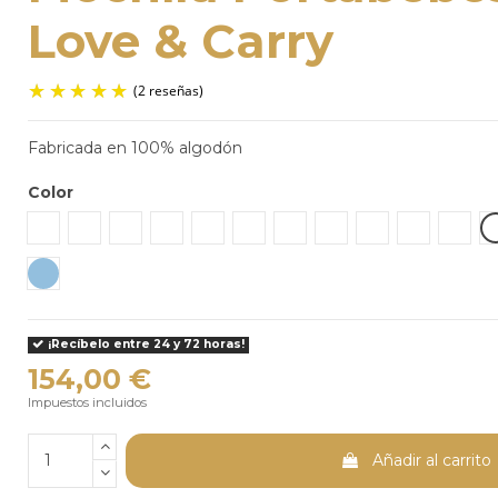
Love & Carry
Fabricada en 100% algodón
Color
(2 reseñas)
Acacia
Bloom
Caramel
Coral
Desert
Forest
Lemongrass
Leo
Monsoon
Truffle
Twili
Light Denim
¡Recíbelo entre 24 y 72 horas!
154,00 €
Impuestos incluidos
Añadir al carrito