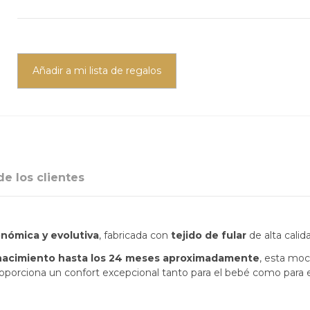
Añadir a mi lista de regalos
e los clientes
nómica y evolutiva
, fabricada con
tejido de fular
de alta calid
nacimiento hasta los 24 meses aproximadamente
, esta moc
roporciona un confort excepcional tanto para el bebé como para 