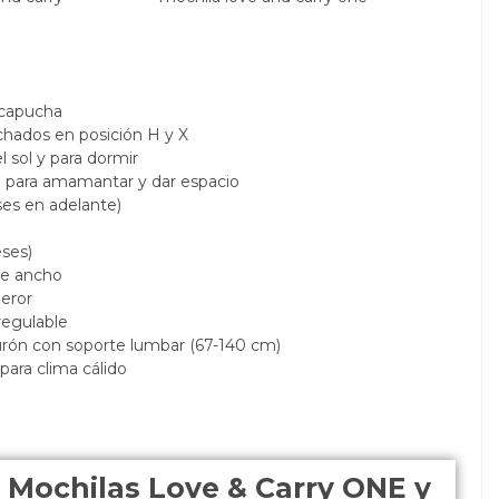
 capucha
lchados en posición H y X
l sol y para dormir
e para amamantar y dar espacio
ses en adelante)
meses)
de ancho
peror
regulable
rón con soporte lumbar (67-140 cm)
 para clima cálido
 Mochilas Love & Carry ONE y