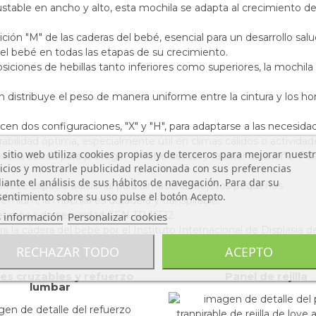
able en ancho y alto, esta mochila se adapta al crecimiento d
ión "M" de las caderas del bebé, esencial para un desarrollo sal
del bebé en todas las etapas de su crecimiento.
iciones de hebillas tanto inferiores como superiores, la mochila
n distribuye el peso de manera uniforme entre la cintura y los h
ecen dos configuraciones, "X" y "H", para adaptarse a las necesida
bilidad óptima, especialmente útil en climas cálidos o actividades 
 sitio web utiliza cookies propias y de terceros para mejorar nuest
cha cosida para proteger al bebé del sol y facilitar su sueño. Po
icios y mostrarle publicidad relacionada con sus preferencias
ante el análisis de sus hábitos de navegación. Para dar su
n ofrece espacio adicional para almacenar objetos pequeños.
entimiento sobre su uso pulse el botón Acepto.
emium, la mochila es duradera y transpirable.
uropea de seguridad CEN TR 16512.
 información
Personalizar cookies
la cadera del bebé por el Instituto Internacional de Displasia d
RECHAZAR TODO
ACEPTO
tes cruzables y refuerzo
Panel de rejilla
lumbar