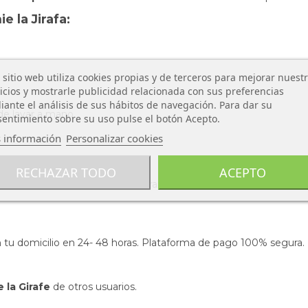
e la Jirafa:
 sitio web utiliza cookies propias y de terceros para mejorar nuest
icios y mostrarle publicidad relacionada con sus preferencias
ante el análisis de sus hábitos de navegación. Para dar su
de lavar a mano.
entimiento sobre su uso pulse el botón Acepto.
 información
Personalizar cookies
RECHAZAR TODO
ACEPTO
cio garantizado. Tenemos una gran variedad de juguetes y juegos
s en tu domicilio en 24- 48 horas. Plataforma de pago 100% segura.
 la Girafe
de otros usuarios.