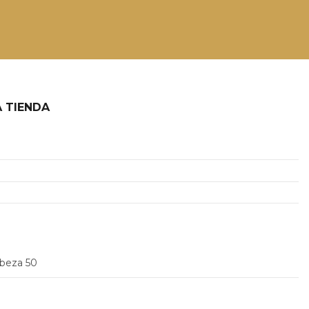
 TIENDA
2
abeza 50