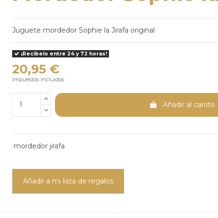
Juguete mordedor Sophie la Jirafa original
¡Recíbelo entre 24 y 72 horas!
20,95 €
Impuestos incluidos
Añadir al carrito
mordedor jirafa
Añadir a mi lista de regalos