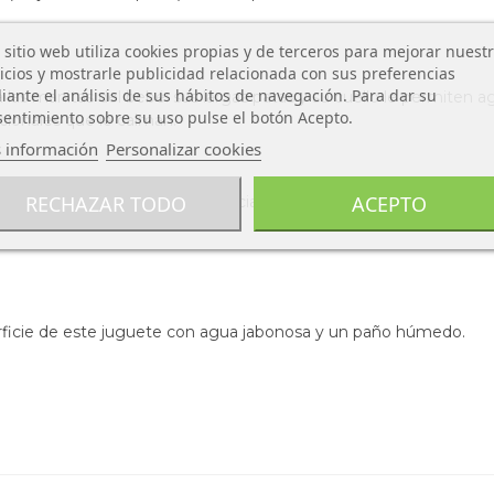
.
 sitio web utiliza cookies propias y de terceros para mejorar nuest
icios y mostrarle publicidad relacionada con sus preferencias
ante el análisis de sus hábitos de navegación. Para dar su
a las manitas del bebé: sus largas patas y su cuello le permiten 
entimiento sobre su uso pulse el botón Acepto.
ocionales que le calman.
 información
Personalizar cookies
RECHAZAR TODO
ACEPTO
del hevea con el que está fabrciada Sophie la Jirafa, le confiere un
rficie de este juguete con agua jabonosa y un paño húmedo.