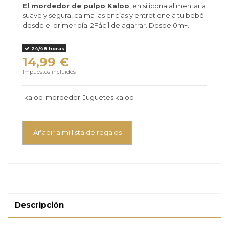
El mordedor de pulpo Kaloo
, en silicona alimentaria
suave y segura, calma las encías y entretiene a tu bebé
desde el primer día. 2Fácil de agarrar. Desde 0m+.
24/48 horas
14,99 €
Impuestos incluidos
kaloo
mordedor
Juguetes kaloo
Añadir a mi lista de regalos
Descripción