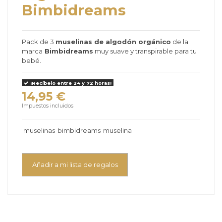
Bimbidreams
Pack de 3
muselinas de algodón orgánico
de la
marca
Bimbidreams
muy suave y transpirable para tu
bebé.
¡Recíbelo entre 24 y 72 horas!
14,95 €
Impuestos incluidos
muselinas
bimbidreams
muselina
Añadir a mi lista de regalos