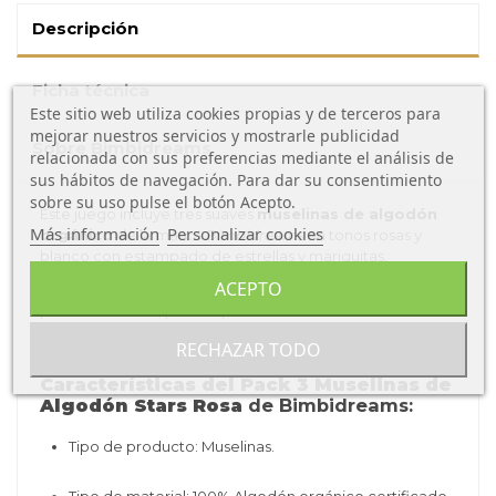
Descripción
Ficha técnica
Este sitio web utiliza cookies propias y de terceros para
mejorar nuestros servicios y mostrarle publicidad
Sobre Bimbidreams
relacionada con sus preferencias mediante el análisis de
sus hábitos de navegación. Para dar su consentimiento
sobre su uso pulse el botón Acepto.
Este juego incluye tres suaves
muselinas de algodón
Más información
Personalizar cookies
orgánico
de la marca
Bimbidreams
en tonos rosas y
blanco con estampado de estrellas y mariquitas.
ACEPTO
Ideal para múltiples usos, desde la lactancia hasta la
protección solar, para limpieza de babas o restos de
comida, esta muselina es un imprescindible para los
RECHAZAR TODO
padres modernos.
Características del Pack 3 Muselinas de
Algodón Stars Rosa
de Bimbidreams:
Tipo de producto: Muselinas.