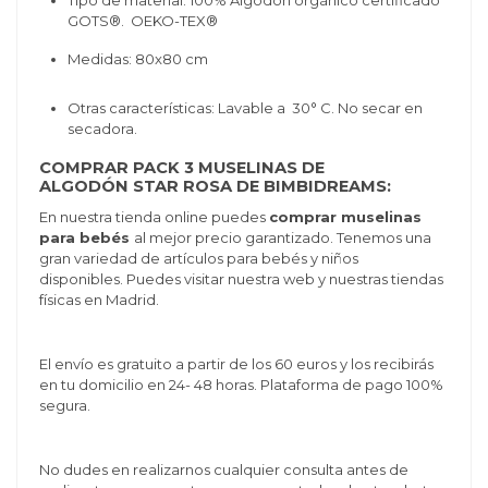
Tipo de material: 100%
Algodón orgánico certificado
GOTS®. OEKO-TEX®
Medidas: 80x80 cm
Otras características:
Lavable a 30° C.
No secar en
secadora.
COMPRAR PACK 3 MUSELINAS DE
ALGODÓN STAR ROSA DE BIMBIDREAMS:
En nuestra tienda online puedes
comprar muselinas
para bebés
al mejor precio garantizado. Tenemos una
gran variedad de artículos para bebés y niños
disponibles. Puedes visitar nuestra web y nuestras tiendas
físicas en Madrid.
El envío es gratuito a partir de los 60 euros y los recibirás
en tu domicilio en 24- 48 horas. Plataforma de pago 100%
segura.
No dudes en realizarnos cualquier consulta antes de