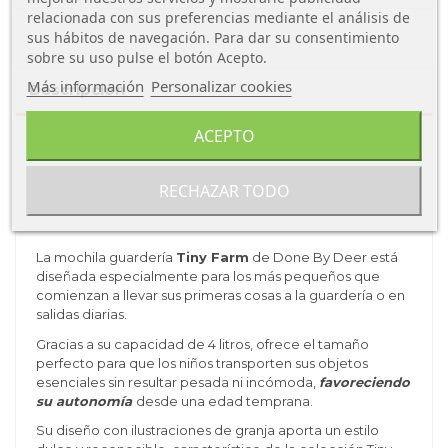
relacionada con sus preferencias mediante el análisis de
sus hábitos de navegación. Para dar su consentimiento
sobre su uso pulse el botón Acepto.
Más información
Personalizar cookies
Descripción
ACEPTO
Ficha técnica
RECHAZAR TODO
Sobre Done by Deer
La mochila guardería
Tiny Farm
de Done By Deer está
diseñada especialmente para los más pequeños que
comienzan a llevar sus primeras cosas a la guardería o en
salidas diarias.
Gracias a su capacidad de 4 litros, ofrece el tamaño
perfecto para que los niños transporten sus objetos
esenciales sin resultar pesada ni incómoda,
favoreciendo
su autonomía
desde una edad temprana.
Su diseño con ilustraciones de granja aporta un estilo