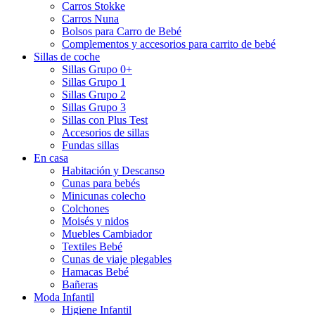
Carros Stokke
Carros Nuna
Bolsos para Carro de Bebé
Complementos y accesorios para carrito de bebé
Sillas de coche
Sillas Grupo 0+
Sillas Grupo 1
Sillas Grupo 2
Sillas Grupo 3
Sillas con Plus Test
Accesorios de sillas
Fundas sillas
En casa
Habitación y Descanso
Cunas para bebés
Minicunas colecho
Colchones
Moisés y nidos
Muebles Cambiador
Textiles Bebé
Cunas de viaje plegables
Hamacas Bebé
Bañeras
Moda Infantil
Higiene Infantil