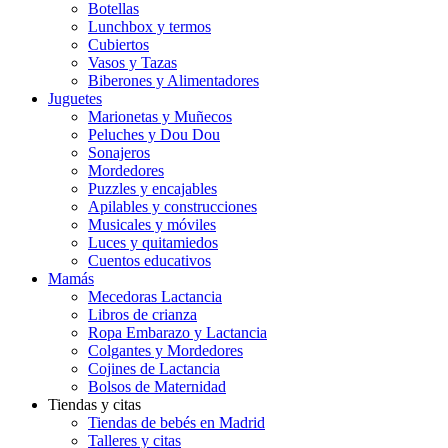
Botellas
Lunchbox y termos
Cubiertos
Vasos y Tazas
Biberones y Alimentadores
Juguetes
Marionetas y Muñecos
Peluches y Dou Dou
Sonajeros
Mordedores
Puzzles y encajables
Apilables y construcciones
Musicales y móviles
Luces y quitamiedos
Cuentos educativos
Mamás
Mecedoras Lactancia
Libros de crianza
Ropa Embarazo y Lactancia
Colgantes y Mordedores
Cojines de Lactancia
Bolsos de Maternidad
Tiendas y citas
Tiendas de bebés en Madrid
Talleres y citas