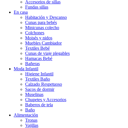
Accesorios de sillas
Fundas sillas
En casa
Habitación y Descanso
Cunas para bebés
Minicunas colecho
Colchones
Moisés y nidos
Muebles Cambiador
Textiles Bebé
Cunas de viaje plegables
Hamacas Bebé
Bañeras
Moda Infantil
Higiene Infantil
Textiles Baño
Calzado Respetuoso
Sacos de dormir
Muselinas
Chupetes y Accesorios
Baberos de tela
Baño
Alimentación
Tronas
Vajillas