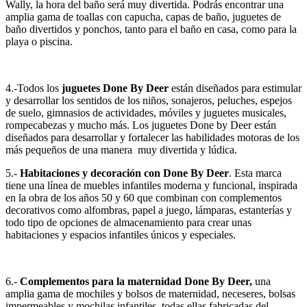
Wally, la hora del baño será muy divertida. Podrás encontrar una
amplia gama de toallas con capucha, capas de baño, juguetes de
baño divertidos y ponchos, tanto para el baño en casa, como para la
playa o piscina.
4.-Todos los
juguetes Done By Deer
están diseñados para estimular
y desarrollar los sentidos de los niños, sonajeros, peluches, espejos
de suelo, gimnasios de actividades, móviles y juguetes musicales,
rompecabezas y mucho más. Los juguetes Done by Deer están
diseñados para desarrollar y fortalecer las habilidades motoras de los
más pequeños de una manera muy divertida y lúdica.
5.-
Habitaciones y decoración con Done By Deer
. Esta marca
tiene una línea de muebles infantiles moderna y funcional, inspirada
en la obra de los años 50 y 60 que combinan con complementos
decorativos como alfombras, papel a juego, lámparas, estanterías y
todo tipo de opciones de almacenamiento para crear unas
habitaciones y espacios infantiles únicos y especiales.
6.-
Complementos para la maternidad Done By Deer,
una
amplia gama de mochiles y bolsos de maternidad, neceseres, bolsas
impermeables y mochilas infantiles, todas ellas fabricadas del