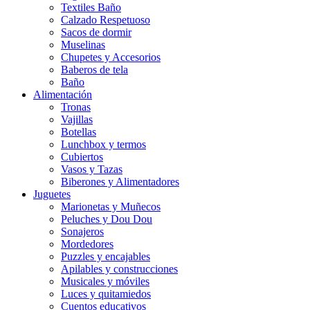
Textiles Baño
Calzado Respetuoso
Sacos de dormir
Muselinas
Chupetes y Accesorios
Baberos de tela
Baño
Alimentación
Tronas
Vajillas
Botellas
Lunchbox y termos
Cubiertos
Vasos y Tazas
Biberones y Alimentadores
Juguetes
Marionetas y Muñecos
Peluches y Dou Dou
Sonajeros
Mordedores
Puzzles y encajables
Apilables y construcciones
Musicales y móviles
Luces y quitamiedos
Cuentos educativos