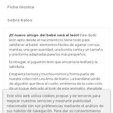
Ficha técnica
Sobre Kaloo
¡El nuevo amigo del bebé será el león!
Este dudú
león apto desde el nacimiento lo tiene todo para
satisfacer al bebé: elementos fáciles de agarrar con sus
manitas, una gran suavidad, una bonita carita y un tamaño
y una forma adaptadas para los más pequeños.
Es Nougat, el juguetón león que encarna la lealtad y la
sabiduría.
Despierta ternura y muchos mimos y forma parte de
nuestra colección Les Amis de Kaloo. La bandana verde
de algodón que lleva al cuello, emblema de la colección,
da un toque delicado al look de este animalito. ¡Regálale
al bebé su nuevo amiguito!
Este sitio web utiliza cookies propias y de terceros para
mejorar nuestros servicios y mostrarle publicidad
Color :
Amarillo
relacionada con sus preferencias mediante el análisis de
Material(es):
P
iel
sintética y algodón
sus hábitos de navegación. Para dar su consentimiento