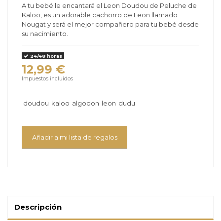
A tu bebé le encantará el Leon Doudou de Peluche de
Kaloo, es un adorable cachorro de Leon llamado
Nougat y será el mejor compañero para tu bebé desde
su nacimiento.
24/48 horas
12,99 €
Impuestos incluidos
doudou
kaloo
algodon
leon
dudu
Añadir a mi lista de regalos
Descripción