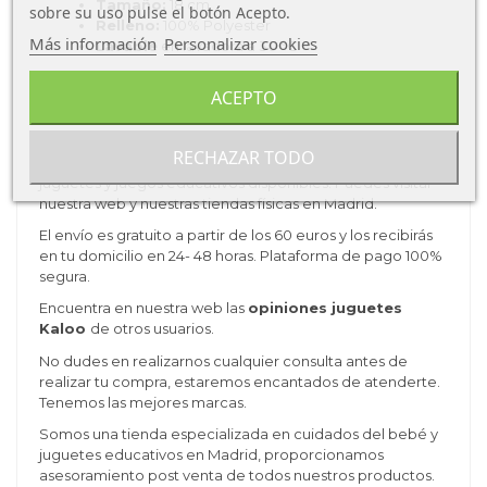
Tamaño:
18 cm
sobre su uso pulse el botón Acepto.
Relleno:
100% Polyester
Más información
Personalizar cookies
Lavable
en lavadora a 30 °C
ACEPTO
Compra Marioneta Leon de Kaloo
Puedes
comprar Doudou Leon Nougat de Kaloo
al
RECHAZAR TODO
mejor precio garantizado. Tenemos una gran variedad de
juguetes y juegos educativos disponibles. Puedes visitar
nuestra web y nuestras tiendas físicas en Madrid.
El envío es gratuito a partir de los 60 euros y los recibirás
en tu domicilio en 24- 48 horas. Plataforma de pago 100%
segura.
Encuentra en nuestra web las
opiniones juguetes
Kaloo
de otros usuarios.
No dudes en realizarnos cualquier consulta antes de
realizar tu compra, estaremos encantados de atenderte.
Tenemos las mejores marcas.
Somos una tienda especializada en cuidados del bebé y
juguetes educativos en Madrid, proporcionamos
asesoramiento post venta de todos nuestros productos.