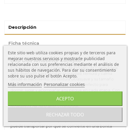
Descripción
Ficha técnica
Este sitio web utiliza cookies propias y de terceros para
mejorar nuestros servicios y mostrarle publicidad
Dou Dou Amusette Conejito
relacionada con sus preferencias mediante el análisis de
El Doudou Amusette Conejito de Doudou et Compagine
sus hábitos de navegación. Para dar su consentimiento
está diseñado para aportar seguridad, ternura y calma
sobre su uso pulse el botón Acepto.
desde el nacimiento. Su textura ultrasuave y su tamaño
Más información
Personalizar cookies
ligero lo convierten en el compañero perfecto para
dormir, jugar y acompañar a tu peque en cada etapa. Con
un diseño encantador y un Conejito dulce que invita a
ACEPTO
abrazarlo, este doudou será el aliado perfecto en los
momentos de descanso y transición.
RECHAZAR TODO
También es una divertida marioneta que te permitirá
interactuar y jugar con tu peque, al darle la vuelta lo
puede transportar por que se convierte en una bonita