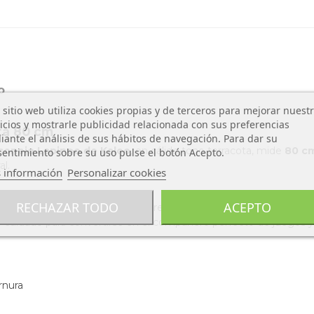
o
 sitio web utiliza cookies propias y de terceros para mejorar nuest
icios y mostrarle publicidad relacionada con sus preferencias
ta 80 cm
ante el análisis de sus hábitos de navegación. Para dar su
conejo Lapinoo de Kaloo
, en cálido tono terracota, mide
80 cm
entimiento sobre su uso pulse el botón Acepto.
l.
 información
Personalizar cookies
RECHAZAR TODO
ACEPTO
inspirado en la naturaleza
, orejas largas y suaves, bordados d
ño cuidado para convertirse en el compañero perfecto de juegos y 
rnura