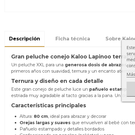
Descripción
Ficha técnica
Sobre Kalo
Este
serv
Gran peluche conejo Kaloo Lapinoo terraco
medi
Un peluche XXL para una
generosa dosis de abrazos
. El
cons
primeros años con suavidad, ternura y un encanto atempora
Más
Ternura y diseño en cada detalle
Este gran conejo de peluche luce un
pañuelo estampado 
estriada muy agradable al tacto gracias a la pana. Un dise
Características principales
Altura:
80 cm
, ideal para abrazar y decorar
Orejas largas y suaves
que envuelven al bebé con te
Pañuelo estampado y detalles bordados