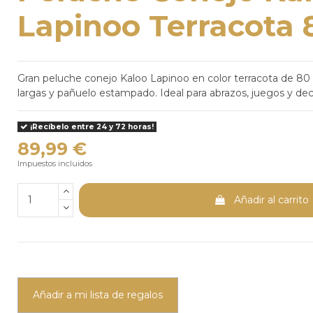
Lapinoo Terracota
Gran peluche conejo Kaloo Lapinoo en color terracota de 80 
largas y pañuelo estampado. Ideal para abrazos, juegos y deco
¡Recíbelo entre 24 y 72 horas!
89,99 €
Impuestos incluidos
Añadir al carrito
Añadir a mi lista de regalos