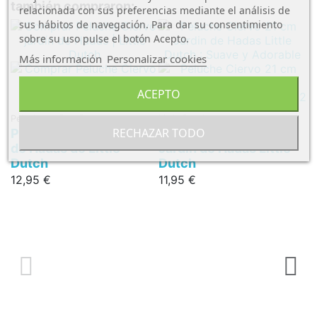
también compraron:
relacionada con sus preferencias mediante el análisis de
sus hábitos de navegación. Para dar su consentimiento
sobre su uso pulse el botón Acepto.
Más información
Personalizar cookies
ACEPTO
Peluches y Dou Dou
Little Dutch
RECHAZAR TODO
Peluche Ciervo Jardín
Peluche Ciervo 21cm
de Hadas de Little
Jardin de Hadas Little
Dutch
Dutch
12,95 €
11,95 €
Pu
P
D
9