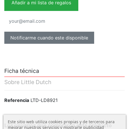
Añadir a mi lista de regalos
Ficha técnica
Sobre Little Dutch
Referencia
LTD-LD8921
Este sitio web utiliza cookies propias y de terceros para
Los usuarios que compraron este producto
mejorar nuestros servicios y mostrarle publicidad