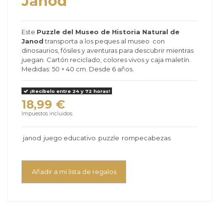
Janod
Este
Puzzle del Museo de Historia Natural de
Janod
transporta a los peques al museo con
dinosaurios, fósiles y aventuras para descubrir mientras
juegan. Cartón reciclado, colores vivos y caja maletín.
Medidas: 50 × 40 cm. Desde 6 años.
¡Recíbelo entre 24 y 72 horas!
18,99 €
Impuestos incluidos
janod
juego educativo
puzzle
rompecabezas
Añadir a mi lista de regalos