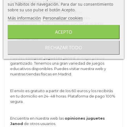
Características técnicas
sus hábitos de navegación. Para dar su consentimiento
sobre su uso pulse el botón Acepto.
Edad recomendada: Desde 6 años
Más información
Personalizar cookies
Piezas: 100 piezas grandes y resistentes
Materiales: Cartón reciclado con tintas seguras
Medidas del puzzle montado:50 × 40 cm
ACEPTO
Presentación: Caja maletín de cartón ilustrado con
asa de tela
RECHAZAR TODO
Compra Juguetes Janod
Puedes
comprar juguetes janod
al mejor precio
garantizado. Tenemos una gran variedad de juegos
educativos disponibles. Puedes visitar nuestra web y
nuestras tiendas físicas en Madrid.
El envío es gratuito a partir de los 60 euros y los recibirás
en tu domicilio en 24- 48 horas. Plataforma de pago 100%
segura.
Encuentra en nuestra web las
opiniones juguetes
Janod
de otros usuarios.