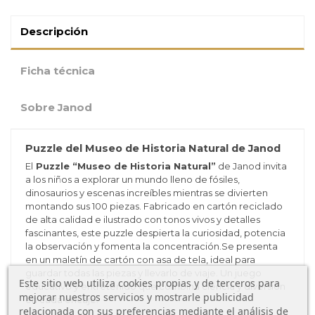
Descripción
Ficha técnica
Sobre Janod
Puzzle del Museo de Historia Natural de Janod
El
Puzzle “Museo de Historia Natural”
de Janod invita
a los niños a explorar un mundo lleno de fósiles,
dinosaurios y escenas increíbles mientras se divierten
montando sus 100 piezas. Fabricado en cartón reciclado
de alta calidad e ilustrado con tonos vivos y detalles
fascinantes, este puzzle despierta la curiosidad, potencia
la observación y fomenta la concentración.Se presenta
en un maletín de cartón con asa de tela, ideal para
guardar todas las piezas y llevarlo de viaje. Un juego
Este sitio web utiliza cookies propias y de terceros para
educativo y entretenido que combina ciencia y diversión
mejorar nuestros servicios y mostrarle publicidad
en cada encaje.
relacionada con sus preferencias mediante el análisis de