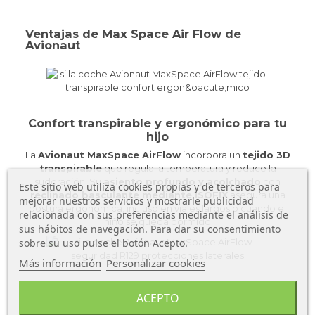
Ventajas de Max Space Air Flow de
Avionaut
Confort transpirable y ergonómico para tu
hijo
La
Avionaut MaxSpace AirFlow
incorpora un
tejido 3D
transpirable
que regula la temperatura y reduce la
sudoración. Su
asiento profundo y acolchado
con
Este sitio web utiliza cookies propias y de terceros para
reclinado basculante mediante ISOFIX
asegura una
mejorar nuestros servicios y mostrarle publicidad
postura ergonómica, incluso en viajes largos o cuando el
relacionada con sus preferencias mediante el análisis de
niño se queda dormido
sus hábitos de navegación. Para dar su consentimiento
sobre su uso pulse el botón Acepto.
Más información
Personalizar cookies
Protección reforzada en cada trayecto
ACEPTO
Equipada con
protecciones laterales avanzadas
y un