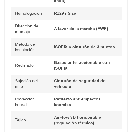
años)
Homologación
R129 i-Size
Dirección de
A favor de la marcha (FWF)
montaje
Método de
ISOFIX o cinturón de 3 puntos
instalación
Basculante, accionable con
Reclinado
ISOFIX
Sujeción del
Cinturón de seguridad del
niño
vehículo
Protección
Refuerzo anti-impactos
lateral
laterales
AirFlow 3D transpirable
Tejido
(regulación térmica)