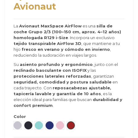
Avionaut
La
Avionaut MaxSpace AirFlow
es una
silla de
coche Grupo 2/3 (100–150 cm, aprox. 4–12 años)
homologada R129 i-Size
. Incorpora un exclusivo
tejido transpirable AirFlow 3D
, que mantiene a tu
hijo
fresco en verano y cómodo en invierno
,
reduciendo la sudoración en viajes largos.
Su
asiento profundo y ergonómico
, junto con el
reclinado basculante con ISOFIX
y las
protecciones laterales reforzadas
, garantizan
seguridad, comodidad y postura saludable
en
cada trayecto. Con
reposacabezas ajustable,
tapicería lavable y garantía de 10 años
, es la
elección ideal para familias que buscan
durabilidad y
confort premium
.
Color
Grey - Gris
Black - Negro
Mint - Menta
Navy - Azul
Pink - Rosa
Rojo