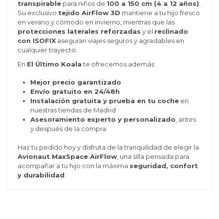
transpirable
para niños de
100 a 150 cm (4 a 12 años)
.
Su exclusivo
tejido AirFlow 3D
mantiene a tu hijo fresco
en verano y cómodo en invierno, mientras que las
protecciones laterales reforzadas
y el
reclinado
con ISOFIX
aseguran viajes seguros y agradables en
cualquier trayecto.
En
El Último Koala
te ofrecemos además:
Mejor precio garantizado
Envío gratuito en 24/48h
Instalación gratuita y prueba en tu coche
en
nuestras tiendas de Madrid
Asesoramiento experto y personalizado
, antes
y después de la compra
Haz tu pedido hoy y disfruta de la tranquilidad de elegir la
Avionaut MaxSpace AirFlow
, una silla pensada para
acompañar a tu hijo con la máxima
seguridad, confort
y durabilidad
.