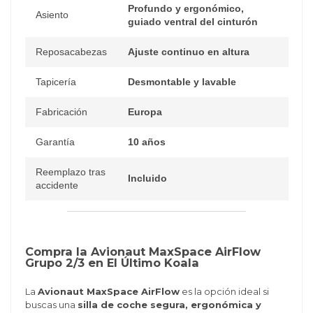
Profundo y ergonómico,
Asiento
guiado ventral del cinturón
Reposacabezas
Ajuste continuo en altura
Tapicería
Desmontable y lavable
Fabricación
Europa
Garantía
10 años
Reemplazo tras
Incluido
accidente
Compra la Avionaut MaxSpace AirFlow
Grupo 2/3 en El Último Koala
La
Avionaut MaxSpace AirFlow
es la opción ideal si
buscas una
silla de coche segura, ergonómica y