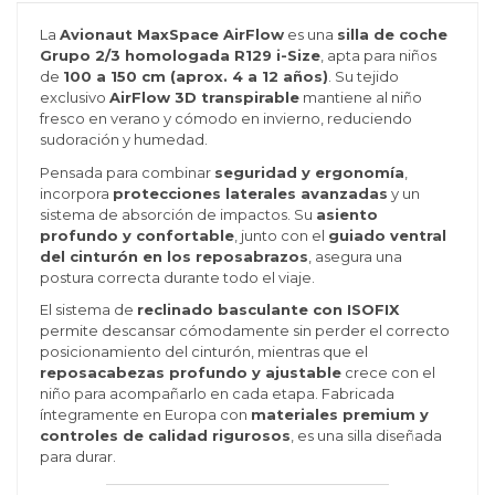
La
Avionaut MaxSpace AirFlow
es una
silla de coche
Grupo 2/3 homologada R129 i-Size
, apta para niños
de
100 a 150 cm (aprox. 4 a 12 años)
. Su tejido
exclusivo
AirFlow 3D transpirable
mantiene al niño
fresco en verano y cómodo en invierno, reduciendo
sudoración y humedad.
Pensada para combinar
seguridad y ergonomía
,
incorpora
protecciones laterales avanzadas
y un
sistema de absorción de impactos. Su
asiento
profundo y confortable
, junto con el
guiado ventral
del cinturón en los reposabrazos
, asegura una
postura correcta durante todo el viaje.
El sistema de
reclinado basculante con ISOFIX
permite descansar cómodamente sin perder el correcto
posicionamiento del cinturón, mientras que el
reposacabezas profundo y ajustable
crece con el
niño para acompañarlo en cada etapa. Fabricada
íntegramente en Europa con
materiales premium y
controles de calidad rigurosos
, es una silla diseñada
para durar.