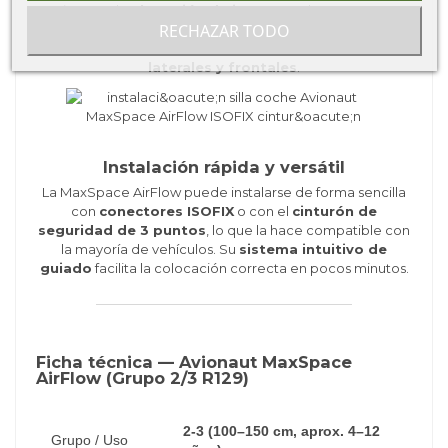
sistema de
absorción de impactos
, la MaxSpace
RECHAZAR TODO
AirFlow cumple con la normativa
R129 i-Size
,
garantizando la
máxima seguridad en colisiones
laterales y frontales
.
Instalación rápida y versátil
La MaxSpace AirFlow puede instalarse de forma sencilla
con
conectores ISOFIX
o con el
cinturón de
seguridad de 3 puntos
, lo que la hace compatible con
la mayoría de vehículos. Su
sistema intuitivo de
guiado
facilita la colocación correcta en pocos minutos.
Ficha técnica — Avionaut MaxSpace
AirFlow (Grupo 2/3 R129)
2-3 (100–150 cm, aprox. 4–12
Grupo / Uso