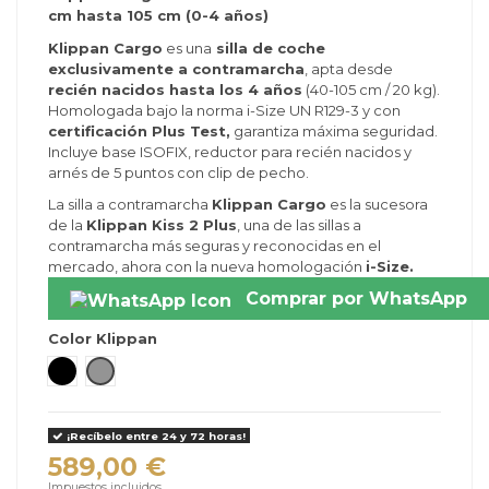
cm hasta 105 cm (0-4 años)
Klippan Cargo
es una
silla de coche
exclusivamente a contramarcha
, apta desde
recién nacidos hasta los 4 años
(40-105 cm / 20 kg).
Homologada bajo la norma i-Size UN R129-3 y con
certificación Plus Test,
garantiza máxima seguridad.
Incluye base ISOFIX, reductor para recién nacidos y
arnés de 5 puntos con clip de pecho.
La silla a contramarcha
Klippan Cargo
es la sucesora
de la
Klippan Kiss 2 Plus
, una de las sillas a
contramarcha más seguras y reconocidas en el
mercado, ahora con la nueva homologación
i-Size.
Comprar por WhatsApp
Color Klippan
Insertable Black
Insertable Grey
¡Recíbelo entre 24 y 72 horas!
589,00 €
Impuestos incluidos