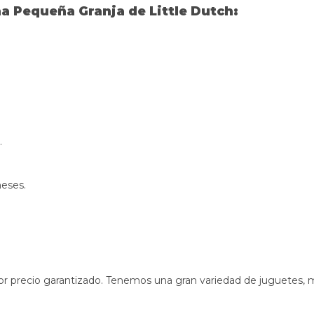
na Pequeña Granja de Little Dutch:
.
meses.
or precio garantizado. Tenemos una gran variedad de juguetes, m