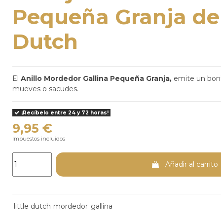
Pequeña Granja de 
Dutch
El
Anillo
Mordedor Gallina Pequeña Granja,
emite un boni
mueves o sacudes.
¡Recíbelo entre 24 y 72 horas!
9,95 €
Impuestos incluidos
Añadir al carrito
little dutch
mordedor
gallina