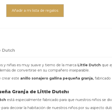
Añadir a mi lista de regalos
e Dutch
ños y niñas es muy suave y tierno de la marca
Little Dutch
que ay
además de convertirse en su compañero inseparable.
e crear este
anillo sonajero
gallina pequeña granja,
fabricado
ueña Granja de Little Dutch:
utch
está especialmente fabricado para que nuestros niños se divie
 para decorar la habitación de nuestros niños por su aspecto dulc