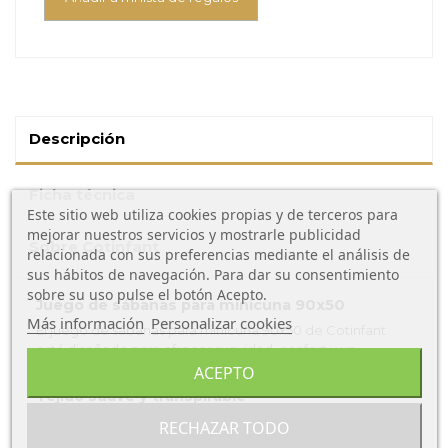
Descripción
Ficha técnica
Este sitio web utiliza cookies propias y de terceros para
mejorar nuestros servicios y mostrarle publicidad
Sobre Cotinfant
relacionada con sus preferencias mediante el análisis de
sus hábitos de navegación. Para dar su consentimiento
sobre su uso pulse el botón Acepto.
Juego de sábanas para minicuna 90x50
Más información
Personalizar cookies
El juego de sábanas para minicuna 90x50 de Cotinfant
está diseñado para ofrecer suavidad, confort y un
descanso seguro para el bebé desde sus primeros días.
ACEPTO
Tejido suave y transpirable
Fabricadas con materiales de alta calidad, estas sábanas
RECHAZAR TODO
permiten una correcta ventilación, ayudando a mantener