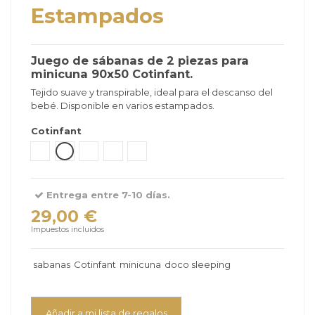
Estampados
Juego de sábanas de 2 piezas para
minicuna 90x50 Cotinfant.
Tejido suave y transpirable, ideal para el descanso del
bebé. Disponible en varios estampados.
Cotinfant
Tipi Verde
Bear Gris
Sena Verde Menta
Sena Blanco Arena
Silva Camel
Entrega entre 7-10 días.
29,00 €
Impuestos incluidos
sabanas
Cotinfant
minicuna
doco sleeping
Añadir a mi lista de regalos