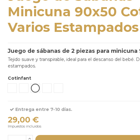
Minicuna 90x50 Co
Varios Estampados
Juego de sábanas de 2 piezas para minicuna 
Tejido suave y transpirable, ideal para el descanso del bebé. D
estampados.
Cotinfant
Tipi Verde
Bear Gris
Sena Verde Menta
Sena Blanco Arena
Silva Camel
Entrega entre 7-10 días.
29,00 €
Impuestos incluidos