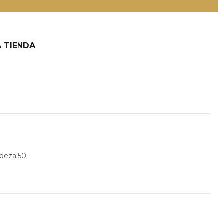
 TIENDA
2
abeza 50