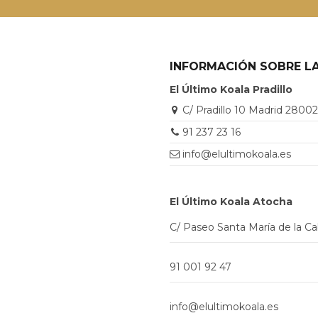
INFORMACIÓN SOBRE LA
El Último Koala Pradillo
C/ Pradillo 10 Madrid 2800
91 237 23 16
info@elultimokoala.es
El Último Koala Atocha
C/ Paseo Santa María de la C
91 001 92 47
info@elultimokoala.es