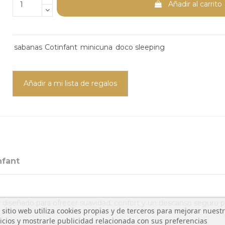
Añadir al carrito
sabanas
Cotinfant
minicuna
doco sleeping
Añadir a mi lista de regalos
nfant
 diseñado para ofrecer suavidad, confort y un descanso seguro p
 sitio web utiliza cookies propias y de terceros para mejorar nuest
icios y mostrarle publicidad relacionada con sus preferencias