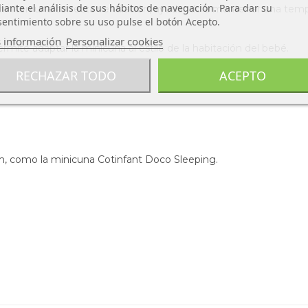
ante el análisis de sus hábitos de navegación. Para dar su
permiten una correcta ventilación, ayudando a mantener una tem
entimiento sobre su uso pulse el botón Acepto.
 información
Personalizar cookies
mite adaptar la minicuna al estilo de la habitación del bebé.
RECHAZAR TODO
ACEPTO
m, como la minicuna Cotinfant Doco Sleeping.