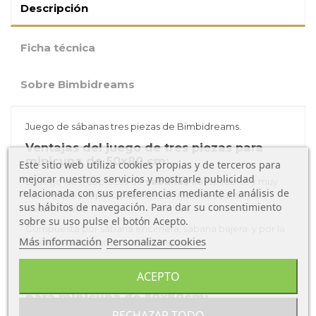
Descripción
Ficha técnica
Sobre Bimbidreams
Juego de sábanas tres piezas de Bimbidreams.
Ventajas del juego de tres piezas para
minicuna de 50x80 cm:
Este sitio web utiliza cookies propias y de terceros para
mejorar nuestros servicios y mostrarle publicidad
El juego de tres piezas de
sabanas
transpirables y muy
relacionada con sus preferencias mediante el análisis de
suaves que proporcionan un cómodo descanso para
sus hábitos de navegación. Para dar su consentimiento
nuestro bebé.
sobre su uso pulse el botón Acepto.
Compuesta por sábana encimera, sábana bajera y por la
Más información
Personalizar cookies
funda de almohada, modelo Happy.
ACEPTO
Características del juego de tres piezas
para minicuna de 50x80cm:
RECHAZAR TODO