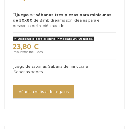
El
juego
de
sábanas tres piezas para minicunas
de 50x80
de Bimbidreams
son ideales para el
descanso del recién nacido.
Disponible para el envío inmediato 24-48 horas.
23,80 €
Impuestos incluidos
juego de sabanas
Sabana de minucuna
Sabanas bebes
Añadir a mi lista de regalos