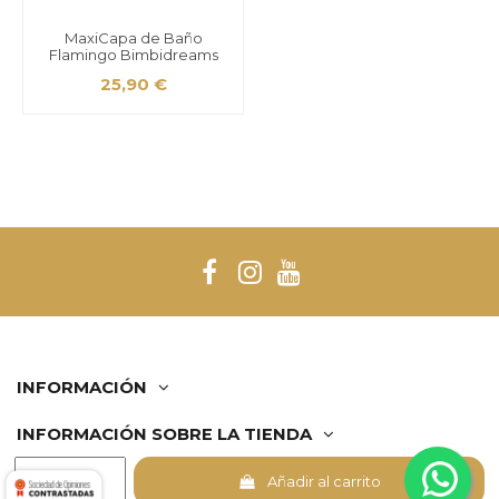
MaxiCapa de Baño
Flamingo Bimbidreams
25,90 €
INFORMACIÓN
INFORMACIÓN SOBRE LA TIENDA
Añadir al carrito
Comerciante aprobado por la Sociedad de Opiniones