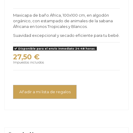
Maxicapa de baño África, 100x100 cm, en algodón
orgánico, con estampado de animales de la sabana
Áfricana en tonos Tropicales y Blancos.
Suavidad excepcional y secado eficiente para tu bebé.
Disponible para el envío inmediato 24-48 horas.
27,50 €
Impuestos incluidos
Añadir a mi lista de regalos