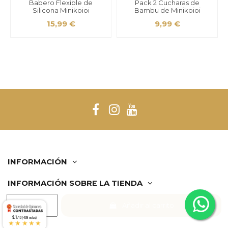
Babero Flexible de
Pack 2 Cucharas de
Silicona Minikoioi
Bambu de Minikoioi
15,99 €
9,99 €
INFORMACIÓN
Vaso de Silicona Pequeño
INFORMACIÓN SOBRE LA TIENDA
Mini Cup de Minikoioi
10,99 €
Añadir al carrito
Comerciante aprobado por la Sociedad de Opiniones
9.1
Contrastadas,
haga clic aquí para mostrar el certificado
.
/10 (409 notas)
★★★★★