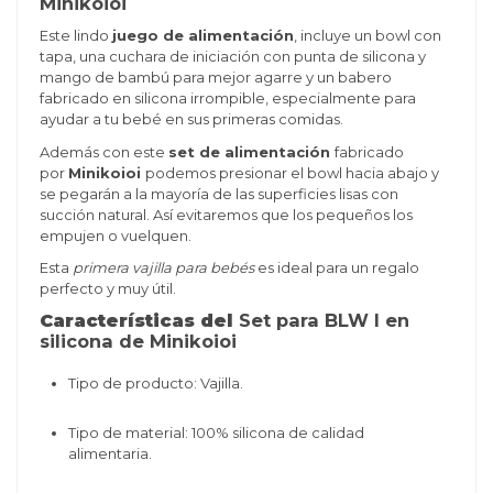
Minikoioi
Este lindo
juego de alimentación
, incluye un bowl con
tapa, una cuchara de iniciación con punta de silicona y
mango de bambú para mejor agarre y un babero
fabricado en silicona irrompible, especialmente para
ayudar a tu bebé en sus primeras comidas.
Además con este
set de alimentación
fabricado
por
Minikoioi
podemos presionar el bowl hacia abajo y
se pegarán a la mayoría de las superficies lisas con
succión natural. Así evitaremos que los pequeños los
empujen o vuelquen.
Esta
primera vajilla para bebés
es ideal para un regalo
perfecto y muy útil.
Características del
Set para BLW I en
silicona de Minikoioi
Tipo de producto: Vajilla.
Tipo de material: 100% silicona de calidad
alimentaria.