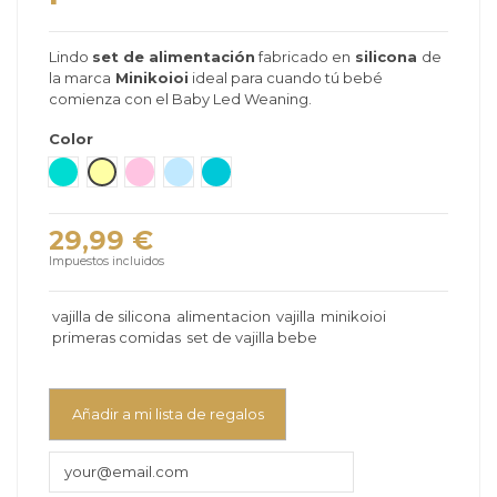
Lindo
set de alimentación
fabricado en
silicona
de
la marca
Minikoioi
ideal para cuando tú bebé
comienza con el Baby Led Weaning.
Color
Verde mar
Amarillo
Rosa
Azul Claro
Verde Mauricio
29,99 €
Impuestos incluidos
vajilla de silicona
alimentacion
vajilla
minikoioi
primeras comidas
set de vajilla bebe
Añadir a mi lista de regalos