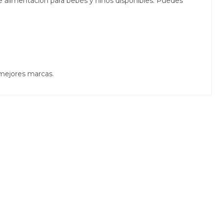
e alimentación para bebés y niños disponibles. Puedes
 mejores marcas.