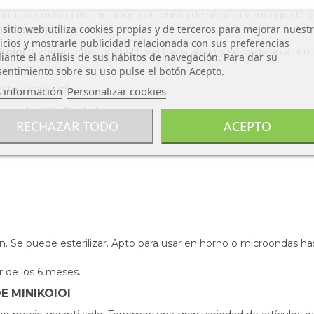
apa, una cuchara de iniciación con punta de silicona y mango de 
 sitio web utiliza cookies propias y de terceros para mejorar nuest
imeras comidas.
icios y mostrarle publicidad relacionada con sus preferencias
koioi
podemos presionar el bowl hacia abajo y se pegarán a la may
ante el análisis de sus hábitos de navegación. Para dar su
entimiento sobre su uso pulse el botón Acepto.
cto y muy útil.
 información
Personalizar cookies
ona de Minikoioi
RECHAZAR TODO
ACEPTO
bon. Se puede esterilizar. Apto para usar en horno o microondas h
r de los 6 meses.
E MINIKOIOI