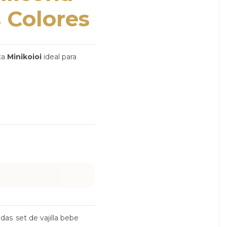
s Colores
ca
Minikoioi
ideal para
idas
set de vajilla bebe