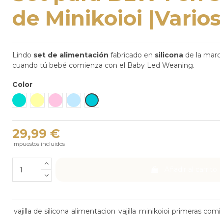
de Minikoioi |Vario
Lindo
set de alimentación
fabricado en
silicona
de la mar
cuando tú bebé comienza con el Baby Led Weaning.
Color
Verde mar
Amarillo
Rosa
Azul Claro
Verde Mauricio
29,99 €
Impuestos incluidos
Añadir al carrito
vajilla de silicona
alimentacion
vajilla
minikoioi
primeras com