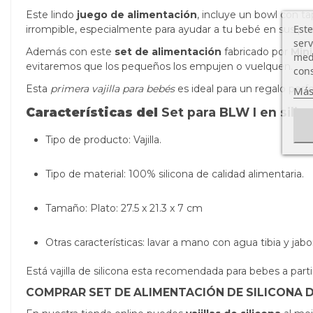
Este lindo
juego de alimentación
, incluye un bowl con t
Este
irrompible, especialmente para ayudar a tu bebé en sus pr
serv
Además con este
set de alimentación
fabricado por
Mini
medi
evitaremos que los pequeños los empujen o vuelquen.
cons
Esta
primera vajilla para bebés
es ideal para un regalo perfe
Más
Características del
Set para BLW I en silic
Tipo de producto: Vajilla.
Tipo de material: 100% silicona de calidad alimentaria.
Tamaño:
Plato: 27.5 x 21.3
x 7 cm
Otras características: lavar a mano con agua tibia y ja
Está vajilla de silicona esta recomendada para bebes a parti
COMPRAR SET DE ALIMENTACIÓN DE SILICONA D