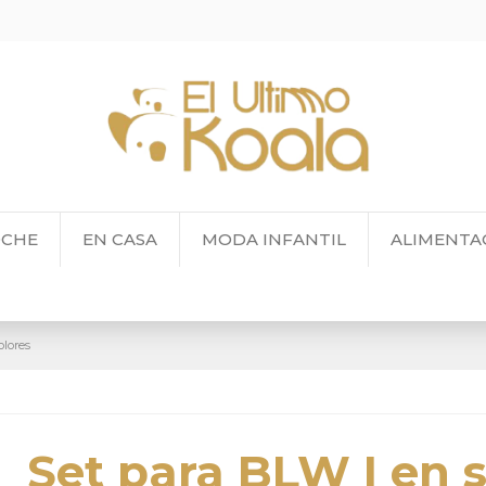
OCHE
EN CASA
MODA INFANTIL
ALIMENTA
olores
Set para BLW I en s