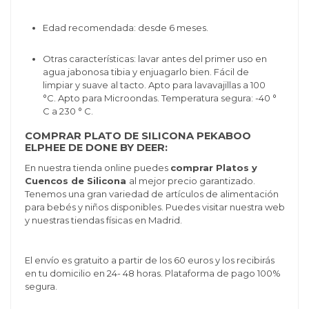
Edad recomendada: desde 6 meses.
Otras características: lavar antes del primer uso en
agua jabonosa tibia y enjuagarlo bien. Fácil de
limpiar y suave al tacto. A
pto para lavavajillas a 100
°C. Apto para
Microondas.
Temperatura segura: -40 °
C a 230 ° C.
COMPRAR PLATO DE SILICONA PEKABOO
ELPHEE DE DONE BY DEER:
En nuestra tienda online puedes
comprar Platos y
Cuencos de Silicona
al mejor precio garantizado.
Tenemos una gran variedad de artículos de alimentación
para bebés y niños disponibles. Puedes visitar nuestra web
y nuestras tiendas físicas en Madrid.
El envío es gratuito a partir de los 60 euros y los recibirás
en tu domicilio en 24- 48 horas. Plataforma de pago 100%
segura.