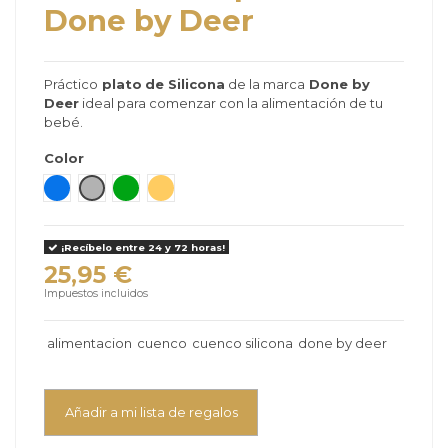
Done by Deer
Práctico
plato
de Silicona
de la marca
Done by
Deer
ideal para comenzar con la alimentación de tu
bebé.
Color
Azul
Gris
Verde Mate
Mostaza
¡Recíbelo entre 24 y 72 horas!
25,95 €
Impuestos incluidos
alimentacion
cuenco
cuenco silicona
done by deer
Añadir a mi lista de regalos