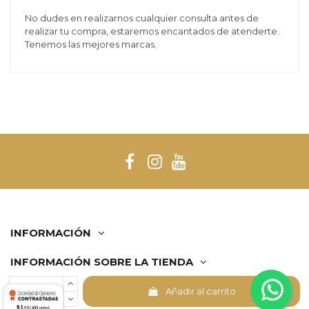
No dudes en realizarnos cualquier consulta antes de
realizar tu compra, estaremos encantados de atenderte.
Tenemos las mejores marcas.
INFORMACIÓN
INFORMACIÓN SOBRE LA TIENDA
Añadir al carrito
Comerciante aprobado por la Sociedad de Opiniones
9.1
Contrastadas,
haga clic aquí para mostrar el certificado
.
/10 (409 notas)