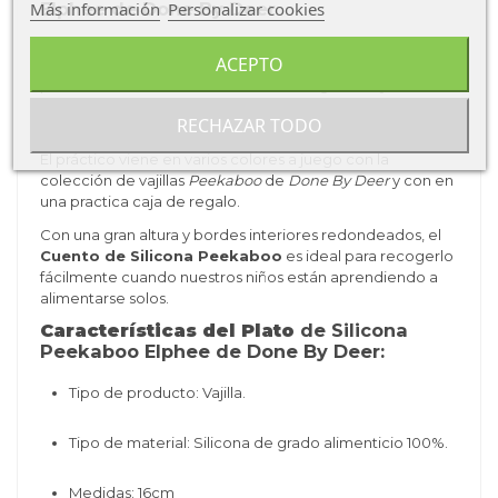
Más información
Personalizar cookies
Elphee de Done By Deer
El adorable plato
de Done By Deer
está hecho de silicona
ACEPTO
de grado alimenticio, lo que lo hace duradero y perfecto
para
usar en el microondas, horno, congelador y
lavavajillas, además de tener características
RECHAZAR TODO
antideslizantes
.
El práctico viene en varios colores a juego con la
colección de vajillas
Peekaboo
de
Done By Deer
y con en
una practica caja de regalo.
Con una gran altura y bordes interiores redondeados, el
Cuento de Silicona Peekaboo
es ideal para recogerlo
fácilmente cuando nuestros niños están aprendiendo a
alimentarse solos.
Características del Plato
de Silicona
Peekaboo Elphee de Done By Deer:
Tipo de producto: Vajilla.
Tipo de material: S
ilicona de grado alimenticio 100%.
Medidas: 16cm