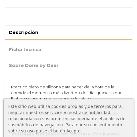
Descripción
Ficha técnica
Sobre Done by Deer
Practico plato de silicona para hacer de la hora de la
comida el momento más divertido del día, gracias a que
Elphee se asoma por un borde del plato .
Este sitio web utiliza cookies propias y de terceros para
Los más pequeños disfrutarán que el divertido elefante se
mejorar nuestros servicios y mostrarle publicidad
les una a la hora de comer. Pero las largas trompas son
relacionada con sus preferencias mediante el análisis de
perfectos para robar un bocado, así que hay que tener
sus hábitos de navegación. Para dar su consentimiento
cuidado.
sobre su uso pulse el botón Acepto.
Ventajas del plato de Silicona Peekaboo