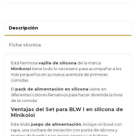
Descripción
Ficha técnica
Está hermosa
vajilla de silicona
de la marca
Minikoioi
tiene todo lo necesario para
acompañar a los
más pequeños en su nueva aventura de primeras
comidas.
El
pack de alimentación en silicona
viene en
diferentes colores llamativos para hacer divertida la hora
de la comida.
Ventajas del Set para BLW I en silicona de
Minikoioi
Este lindo
juego de alimentación
, incluye un bowl con
tapa, una cuchara de iniciación con punta de silicona y
mango de bambú para mejor agarre y un babero