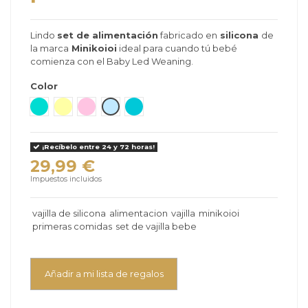
Lindo
set de alimentación
fabricado en
silicona
de
la marca
Minikoioi
ideal para cuando tú bebé
comienza con el Baby Led Weaning.
Color
Verde mar
Amarillo
Rosa
Azul Claro
Verde Mauricio
¡Recíbelo entre 24 y 72 horas!
29,99 €
Impuestos incluidos
vajilla de silicona
alimentacion
vajilla
minikoioi
primeras comidas
set de vajilla bebe
Añadir a mi lista de regalos