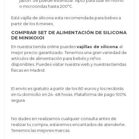
jabon. Se puede esterilizar. Apto para usar en horno
o microondas hasta 200ºC.
Está vajilla de silicona esta recomendada para bebes a
partir de los 6 meses.
COMPRAR SET DE ALIMENTACIÓN DE SILICONA
DE MINIKOIOI
En nuestra tienda online puedes
vajillas de silicona
al
mejor precio garantizado. Tenemos una gran variedad de
artículos de alimentación para bebés y niños
disponibles. Puedes visitar nuestra web y nuestras tiendas
físicas en Madrid.
El envío es gratuito a partir de los 60 euros y los recibirás
en tu domicilio en 24- 48 horas. Plataforma de pago 100%
segura.
No dudes en realizarnos cualquier consulta antes de
realizar tu compra, estaremos encantados de atenderte.
Tenemos las mejores marcas.