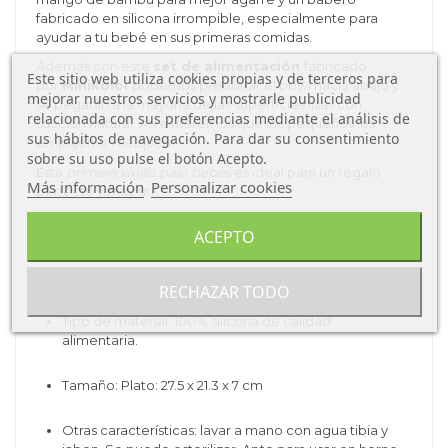
fabricado en silicona irrompible, especialmente para
ayudar a tu bebé en sus primeras comidas.
Además con este
set de alimentación
fabricado
Este sitio web utiliza cookies propias y de terceros para
por
Minikoioi
podemos presionar el bowl hacia abajo y
mejorar nuestros servicios y mostrarle publicidad
se pegarán a la mayoría de las superficies lisas con
relacionada con sus preferencias mediante el análisis de
succión natural. Así evitaremos que los pequeños los
sus hábitos de navegación. Para dar su consentimiento
empujen o vuelquen.
sobre su uso pulse el botón Acepto.
Esta
primera vajilla para bebés
es ideal para un regalo
Más información
Personalizar cookies
perfecto y muy útil.
Características del
Set para BLW I en
ACEPTO
silicona de Minikoioi
Tipo de producto: Vajilla.
RECHAZAR TODO
Tipo de material: 100% silicona de calidad
alimentaria.
Tamaño:
Plato: 27.5 x 21.3
x 7 cm
Otras características: lavar a mano con agua tibia y