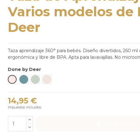
Varios modelos de
Deer
Taza aprendizaje 360° para bebés. Diseño divertidos, 260 ml 
ergonómica y libre de BPA. Apta para lavavajillas. No microo
Done by Deer
Rosa - Powder
Azul
Verde Claro
Arena
14,95 €
Impuestos incluidos
Añadir al carrito