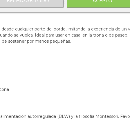
RECHAZAR TODO
ACEPTO
es. Fabricada en Tritán de alta calidad, con tapa de PP y silicona
r desde cualquier parte del borde, imitando la experiencia de un 
ando se vuelca. Ideal para usar en casa, en la trona o de paseo.
il de sostener por manos pequeñas.
icona
 de alimentación autorregulada (BLW) y la filosofía Montessori. Fav