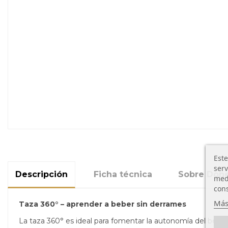
Este
serv
Descripción
Ficha técnica
Sobre Done
medi
cons
Más
Taza 360° – aprender a beber sin derrames
La taza 360° es ideal para fomentar la autonomía del bebé e