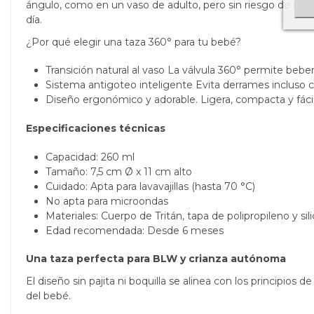
ángulo, como en un vaso de adulto, pero sin riesgo de derram
día.
¿Por qué elegir una taza 360° para tu bebé?
Transición natural al vaso La válvula 360° permite bebe
Sistema antigoteo inteligente Evita derrames incluso cu
Diseño ergonómico y adorable. Ligera, compacta y fác
Especificaciones técnicas
Capacidad: 260 ml
Tamaño: 7,5 cm Ø x 11 cm alto
Cuidado: Apta para lavavajillas (hasta 70 °C)
No apta para microondas
Materiales: Cuerpo de Tritán, tapa de polipropileno y sil
Edad recomendada: Desde 6 meses
Una taza perfecta para BLW y crianza autónoma
El diseño sin pajita ni boquilla se alinea con los principios
del bebé.