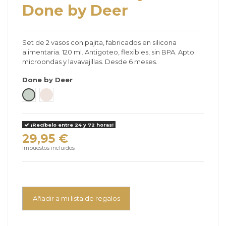
Done by Deer
Set de 2 vasos con pajita, fabricados en silicona
alimentaria. 120 ml. Antigoteo, flexibles, sin BPA. Apto
microondas y lavavajillas. Desde 6 meses.
Done by Deer
Verde Claro
Arena
¡Recíbelo entre 24 y 72 horas!
29,95 €
Impuestos incluidos
Añadir a mi lista de regalos