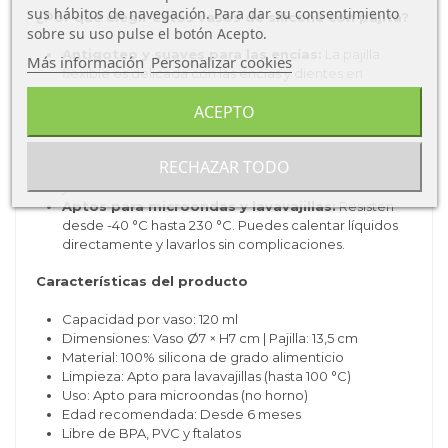
sus hábitos de navegación. Para dar su consentimiento
¿Por qué elegir estos vasos de silicona con pajita?
sobre su uso pulse el botón Acepto.
Antigoteo y suaves para las encías:
La pajilla
Más información
Personalizar cookies
flexible es delicada con las encías y dientes en
formación. Gracias a su ajuste en la tapa, el vaso no
ACEPTO
gotea incluso si se vuelca.
Ideales para alimentación autónoma (BLW):
Su
tamaño y diseño son perfectos para manos
RECHAZAR TODO
pequeñas. Fomentan la autonomía, la coordinación
y el hábito de hidratación.
Aptos para microondas y lavavajillas:
Resisten
desde -40 °C hasta 230 °C. Puedes calentar líquidos
directamente y lavarlos sin complicaciones.
Características del producto
Capacidad por vaso: 120 ml
Dimensiones: Vaso Ø7 × H7 cm | Pajilla: 13,5 cm
Material: 100% silicona de grado alimenticio
Limpieza: Apto para lavavajillas (hasta 100 °C)
Uso: Apto para microondas (no horno)
Edad recomendada: Desde 6 meses
Libre de BPA, PVC y ftalatos