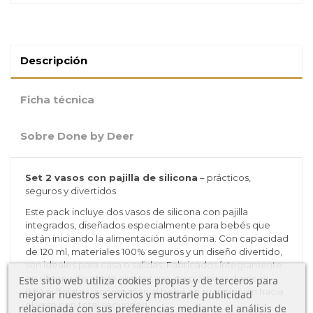
Descripción
Ficha técnica
Sobre Done by Deer
Set 2 vasos con pajilla de silicona
– prácticos,
seguros y divertidos
Este pack incluye dos vasos de silicona con pajilla
integrados, diseñados especialmente para bebés que
están iniciando la alimentación autónoma. Con capacidad
de 120 ml, materiales 100% seguros y un diseño divertido,
son ideales para casa o salidas. Fabricados íntegramente
en silicona de grado alimentario, sin plásticos duros, ni
Este sitio web utiliza cookies propias y de terceros para
BPA ni ftalatos, acompañan al bebé en su transición hacia
mejorar nuestros servicios y mostrarle publicidad
el vaso con total seguridad.
relacionada con sus preferencias mediante el análisis de