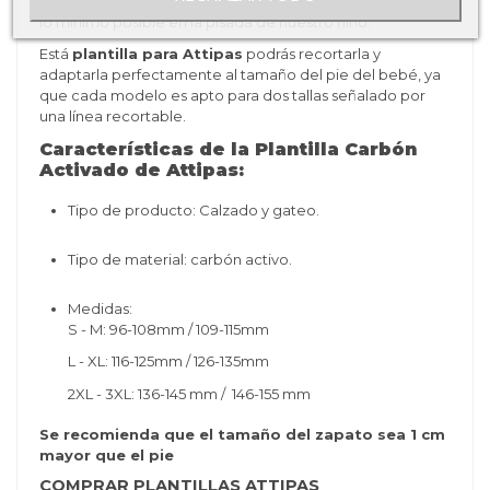
Además viene en un formato extra fino para que
interfiera
lo mínimo posible en la pisada de nuestro niño
.
Está
plantilla para Attipas
podrás recortarla y
adaptarla perfectamente al tamaño del pie del bebé, ya
que cada modelo es apto para dos tallas señalado por
una línea recortable.
Características de la Plantilla Carbón
Activado de Attipas:
Tipo de producto: Calzado y gateo.
Tipo de material: carbón activo.
Medidas:
S - M:
96-108mm / 109-115mm
L - XL:
116-125mm / 126-135mm
2XL - 3XL:
136-145 mm / 146-155 mm
Se recomienda que el tamaño del zapato sea 1 cm
mayor que el pie
COMPRAR PLANTILLAS ATTIPAS