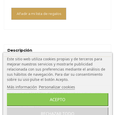
Añadir a mi lista de regalos
Descripción
Este sitio web utiliza cookies propias y de terceros para
mejorar nuestros servicios y mostrarle publicidad
Ficha técnica
relacionada con sus preferencias mediante el análisis de
sus hábitos de navegación. Para dar su consentimiento
Sobre Attipas
sobre su uso pulse el botón Acepto.
Más información
Personalizar cookies
Este set de
plantillas de Atippas
carbón activo y rizo,
viene en un novedoso material que ayudará a evitar el
ACEPTO
exceso de sudor y lo malos olores en el
calzado
ergonómico Attipas.
RECHAZAR TODO