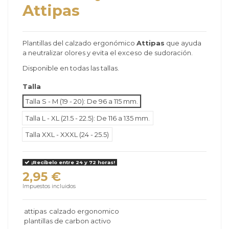
Attipas
Plantillas del calzado ergonómico
Attipas
que ayuda
a neutralizar olores y evita el exceso de sudoración.
Disponible en todas las tallas.
Talla
Talla S - M (19 - 20): De 96 a 115 mm.
Talla L - XL (21.5 - 22.5): De 116 a 135 mm.
Talla XXL - XXXL (24 - 25.5)
¡Recíbelo entre 24 y 72 horas!
2,95 €
Impuestos incluidos
attipas
calzado ergonomico
plantillas de carbon activo