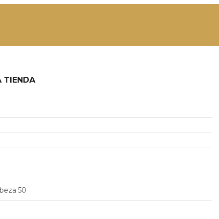
 TIENDA
2
abeza 50