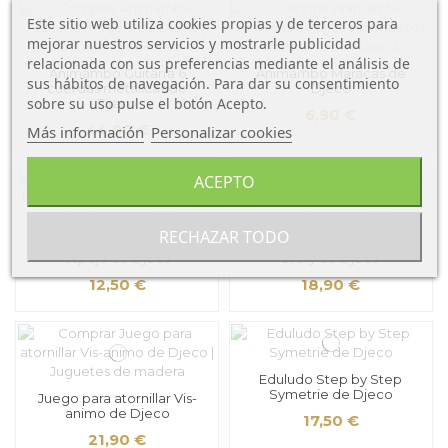
Este sitio web utiliza cookies propias y de terceros para
mejorar nuestros servicios y mostrarle publicidad
relacionada con sus preferencias mediante el análisis de
Animambo Guitarra 6
Animambo Maracas de
sus hábitos de navegación. Para dar su consentimiento
cuerdas metalicas de
Djeco
sobre su uso pulse el botón Acepto.
Djeco
6,90 €
44,90 €
Más información
Personalizar cookies
ACEPTO
RECHAZAR TODO
Sonajero Baby blanco con
Puzzle Encajable Savana
espejo de Djeco
Story de Djeco
12,50 €
18,90 €
Eduludo Step by Step
Symetrie de Djeco
Juego para atornillar Vis-
animo de Djeco
17,50 €
21,90 €