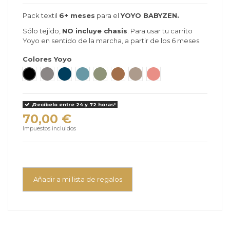
Pack textil
6+ meses
para el
YOYO BABYZEN.
Sólo tejido,
NO incluye chasis
. Para usar tu carrito
Yoyo en sentido de la marcha, a partir de los 6 meses.
Colores Yoyo
Negro
Stone
Air France
Aqua
Olive
Toffee
Taupe
Ginger
¡Recíbelo entre 24 y 72 horas!
70,00 €
Impuestos incluidos
Añadir a mi lista de regalos