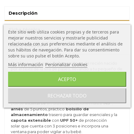
Descripción
Ficha técnica
Este sitio web utiliza cookies propias y de terceros para
mejorar nuestros servicios y mostrarle publicidad
relacionada con sus preferencias mediante el análisis de
Sobre Babyzen
sus hábitos de navegación. Para dar su consentimiento
sobre su uso pulse el botón Acepto.
Cambia tu cochecito
Babyzen Yoyo
de recién nacido
Más información
Personalizar cookies
por el textil de la silla de paseo, llevando a tu pequeño de
cara al mundo.
ACEPTO
Ventajas del Pack +6 Meses Yoyo Babyzen:
Este
pack textil
+6 Meses
de
Babyzen Yoyo
está
RECHAZAR TODO
formado por un
asiento acolchado
muy cómodo que
puede
inclinarse
en distintas posiciones hasta
145°
,
arnés
de 5 puntos, práctico
bolsillo de
almacenamiento
trasero para guardar esenciales y la
capota extensible
con
UPF 50+
de protección
solar que cuenta con 3 posiciones e incorpora una
ventana para poder vigilar a tu bebé.