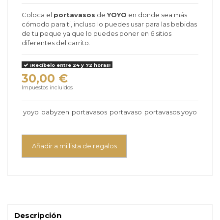
Coloca el
portavasos
de
YOYO
en donde sea más
cómodo para ti, incluso lo puedes usar para las bebidas
de tu peque ya que lo puedes poner en 6 sitios
diferentes del carrito.
¡Recíbelo entre 24 y 72 horas!
30,00 €
Impuestos incluidos
yoyo
babyzen
portavasos
portavaso
portavasos yoyo
Añadir a mi lista de regalos
Descripción