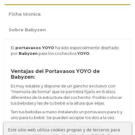
Ficha técnica
Sobre Babyzen
El
portavasos YOYO
ha sido especialmente diseñado
por
Babyzen
para los cochecitos
YOYO
.
Ventajas del Portavasos YOYO de
Babyzen:
Es muy estable y dispone de un gancho exclusivo con
"memoria de forma" que te permitirá fijarlo en 6 sitios
diferentes de la estructura del cochecito. Podrás colocar
tus bebidas y las de tu bebé a la altura que elijas.
Ten tus bebidas a mano instalando un portavasos para ti y
uno para tu bebé. Se pueden acoplar los dos a la vez.
Compatible con
BabyZen YOYO²
,
Yoyo+
y
Yoyo.
Este sitio web utiliza cookies propias y de terceros para