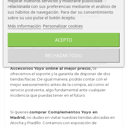
Características del Portavaso YOYO de
mejorar nuestros servicios y mostrarle publicidad
Babyzen:
relacionada con sus preferencias mediante el análisis de
sus hábitos de navegación. Para dar su consentimiento
Tipo de producto: Complemento de carritos.
sobre su uso pulse el botón Acepto.
Más información
Personalizar cookies
Material:
Polipropileno.
ACEPTO
Peso: 10
3 g
Comprar Portavasos Babyzen YOYO
RECHAZAR TODO
En el
Último Koala
somos
punto de venta oficial
Babyzen en Madrid,
y además de poder
comprar
Accesorios Yoyo online al mejor precio,
te
ofrecemos el soporte y la garantía de disponer de dos
tiendas físicas. De igual manera, podrás contar con el
mejor asesoramiento antes de la compra, así como el
servicio postventa, algo fundamental ante cualquier
incidencia que puedas tener en el futuro.
Si quieres
comprar Complementos Yoyo en
Madrid,
no dudes en visitar nuestras tiendas ubicadas en
Atocha y Pradillo. Contamos con exposición de