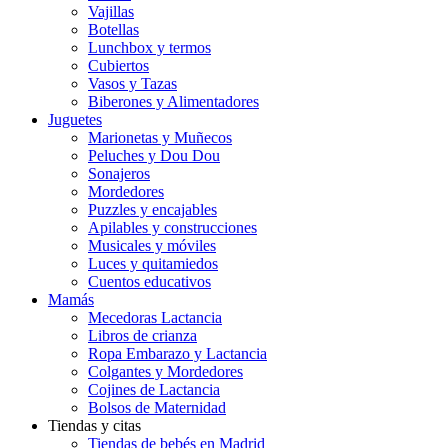
Vajillas
Botellas
Lunchbox y termos
Cubiertos
Vasos y Tazas
Biberones y Alimentadores
Juguetes
Marionetas y Muñecos
Peluches y Dou Dou
Sonajeros
Mordedores
Puzzles y encajables
Apilables y construcciones
Musicales y móviles
Luces y quitamiedos
Cuentos educativos
Mamás
Mecedoras Lactancia
Libros de crianza
Ropa Embarazo y Lactancia
Colgantes y Mordedores
Cojines de Lactancia
Bolsos de Maternidad
Tiendas y citas
Tiendas de bebés en Madrid