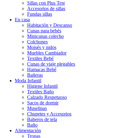
Sillas con Plus Test
Accesorios de sillas
Fundas sillas
En casa
Habitación y Descanso
Cunas para bebés
Minicunas colecho
Colchones
Moisés y nidos
Muebles Cambiador
Textiles Bebé
Cunas de viaje plegables
Hamacas Bebé
Bañeras
Moda Infantil
Higiene Infantil
Textiles Baño
Calzado Respetuoso
Sacos de dormir
Muselinas
Chupetes y Accesorios
Baberos de tela
Baño
Alimentación
Tronas