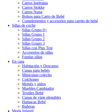
Carros Inglesina
Carros Stokke
Carros Nuna
Bolsos para Carro de Bebé
Complementos y accesorios para carrito de bebé
Sillas de coche
Sillas Grupo 0+
Sillas Grupo 1
Sillas Grupo 2
Sillas Grupo 3
Sillas con Plus Test
Accesorios de sillas
Fundas sillas
En casa
Habitación y Descanso
Cunas para bebés
Minicunas colecho
Colchones
Moisés y nidos
Muebles Cambiador
Textiles Bebé
Cunas de viaje plegables
Hamacas Bebé
Bañeras
Moda Infantil