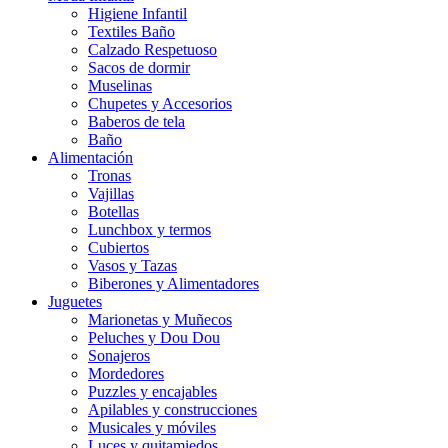
Higiene Infantil
Textiles Baño
Calzado Respetuoso
Sacos de dormir
Muselinas
Chupetes y Accesorios
Baberos de tela
Baño
Alimentación
Tronas
Vajillas
Botellas
Lunchbox y termos
Cubiertos
Vasos y Tazas
Biberones y Alimentadores
Juguetes
Marionetas y Muñecos
Peluches y Dou Dou
Sonajeros
Mordedores
Puzzles y encajables
Apilables y construcciones
Musicales y móviles
Luces y quitamiedos