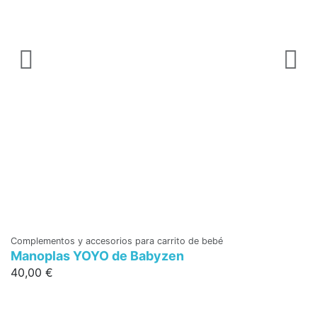
Complementos y accesorios para carrito de bebé
Co
Manoplas YOYO de Babyzen
P
40,00 €
3