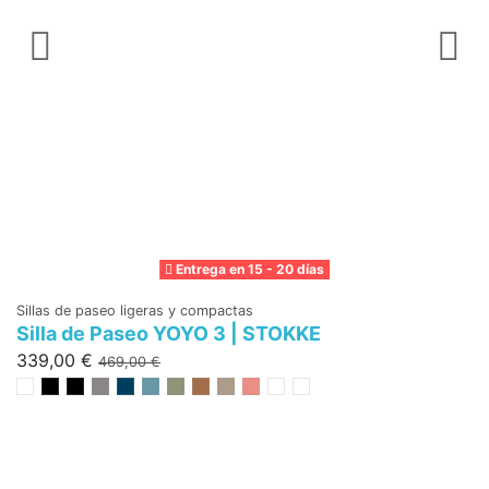
Entrega en 15 - 20 días
Sillas de paseo ligeras y compactas
Co
Silla de Paseo YOYO 3 | STOKKE
A
B
339,00 €
469,00 €
2