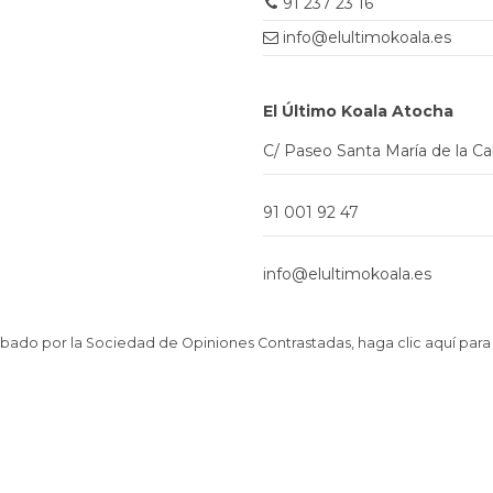
91 237 23 16
info@elultimokoala.es
El Último Koala Atocha
C/ Paseo Santa María de la C
91 001 92 47
info@elultimokoala.es
ado por la Sociedad de Opiniones Contrastadas,
haga clic aquí para