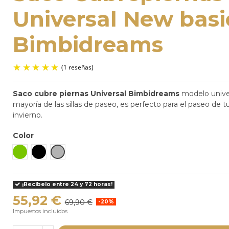
Universal New basi
Bimbidreams
Saco cubre piernas Universal
Bimbidreams
modelo unive
mayoría de las sillas de paseo, es perfecto para el paseo de 
invierno.
(1 reseñas)
Color
Verde
Negro
Gris
¡Recíbelo entre 24 y 72 horas!
55,92 €
69,90 €
-20%
Impuestos incluidos