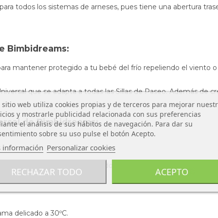
 para todos los
sistemas de arneses, pues tiene una ab
ertura tra
de Bimbidreams:
ara mantener protegido a tu bebé del frío repeliendo el viento o l
niversal que se adapta a todas las Sillas de Paseo. Además de
cr
 sitio web utiliza cookies propias y de terceros para mejorar nuest
icios y mostrarle publicidad relacionada con sus preferencias
versal de Bimbidreams:
ante el análisis de sus hábitos de navegación. Para dar su
entimiento sobre su uso pulse el botón Acepto.
 información
Personalizar cookies
rmeable
, su interior está fabricado de Microcoralina antialérgica.
RECHAZAR TODO
ACEPTO
rama delicado a 30ºC.