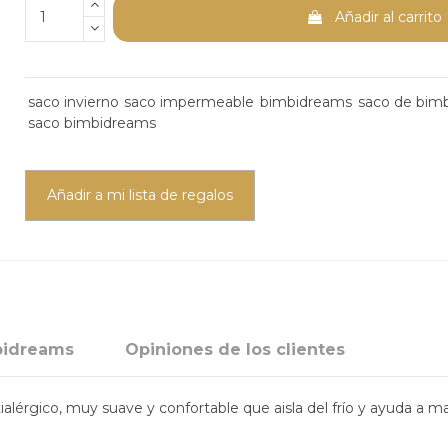
Añadir al carrito
saco invierno
saco impermeable
bimbidreams
saco de bim
saco bimbidreams
Añadir a mi lista de regalos
bidreams
Opiniones de los clientes
ialérgico,
muy suave y confortable
que aisla del frío y ayuda a 