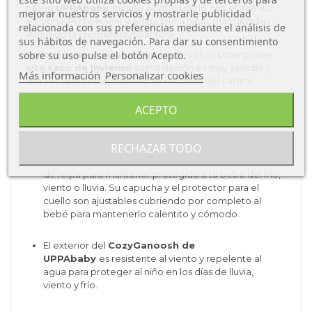
paseo
UPPAbaby
. Incluso podrás usarlo con el asiento
mejorar nuestros servicios y mostrarle publicidad
adicional Rumbleseat y adaptarlo a niños más grandes
relacionada con sus preferencias mediante el análisis de
abriendo la cremallera delantera.
sus hábitos de navegación. Para dar su consentimiento
Por otra parte, gracias al sistema de velcros que posee
sobre su uso pulse el botón Acepto.
este
saco de Invierno
su instalación es muy sencilla y
Más información
Personalizar cookies
una vez que lo coloques no se escurrirá del carrito.
ACEPTO
Ventajas del Saco de Invierno UPPAbaby
CozyGanoosh
RECHAZAR TODO
Este Saco de invierno
viene con un suave interior
de felpa para mantener protegido a tu bebé del frío,
viento o lluvia. Su capucha y el protector para el
cuello son ajustables cubriendo por completo al
bebé para mantenerlo calentito y cómodo.
El exterior del
CozyGanoosh de
UPPAbaby
es resistente al viento y repelente al
agua para proteger al niño en los días de lluvia,
viento y frío.