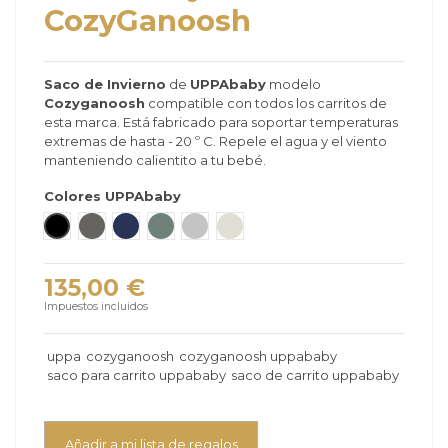
CozyGanoosh
Saco
de Invierno
de
UPPAbaby
modelo
Cozyganoosh
compatible con todos los carritos de
esta marca. Está fabricado para soportar temperaturas
extremas de hasta - 20 º C. Repele el agua y el viento
manteniendo calientito a tu bebé.
Colores UPPAbaby
JAKE - negro carbón
JORDAN / GREYSON - gris melánge
NOA - Navy
GWEN - verde melange
ANTHONY - chenilla blanca y gris
DECLAN - avena melange
135,00 €
Impuestos incluidos
uppa
cozyganoosh
cozyganoosh uppababy
saco para carrito uppababy
saco de carrito uppababy
Añadir a mi lista de regalos