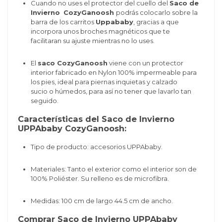
Cuando no uses el protector del cuello del
Saco de
Invierno
CozyGanoosh
podrás colocarlo sobre la
barra de los carritos
Uppababy
, gracias a que
incorpora unos broches magnéticos que te
facilitaran su ajuste mientras no lo uses.
El
saco CozyGanoosh
viene con un protector
interior fabricado en Nylon 100% impermeable para
los pies, ideal para piernas inquietas y calzado
sucio o húmedos, para así no tener que lavarlo tan
seguido.
Características del Saco de Invierno
UPPAbaby CozyGanoosh:
Tipo de producto: accesorios UPPAbaby.
Materiales: Tanto el exterior como el interior son de
100% Poliéster. Su relleno es de microfibra.
Medidas:
100 cm de largo 44.5 cm de ancho.
Comprar Saco de Invierno UPPAbaby