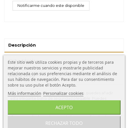
Descripción
Ficha técnica
Este sitio web utiliza cookies propias y de terceros para
mejorar nuestros servicios y mostrarle publicidad
relacionada con sus preferencias mediante el análisis de
Sobre Joolz
sus hábitos de navegación. Para dar su consentimiento
sobre su uso pulse el botón Acepto.
Más información
Personalizar cookies
Para que tu pequeño esté más cómodo, puedes añadir
esta elegante barra de seguridad plegable. Puedes
elegirla en el mismo color que el manillar, de polipiel. Es
ACEPTO
muy fácil de abrir y cerrar.
Características barra delantera Joolz Aer
RECHAZAR TODO