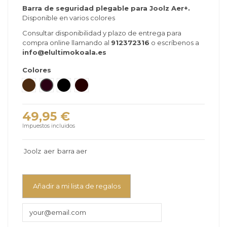
Barra de seguridad plegable para Joolz Aer+.
Disponible en varios colores
Consultar disponibilidad y plazo de entrega para
compra online llamando al
912372316
o escríbenos a
info@elultimokoala.es
Colores
Brown carbón
Mid Brown Carbon
Black Carbon
Dark brown
49,95 €
Impuestos incluidos
Joolz
aer
barra aer
Añadir a mi lista de regalos